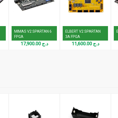
MIMAS V2 SPARTAN 6
ELBERT V2 SPARTAN
FPGA
3A FPGA
17,900.00
د.ج
11,600.00
د.ج