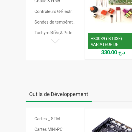
Chaud & Froid
Contrôleurs G-Électrogène
Sondes de température
Tachymétres & Potentiométres
 CONTACT
MT-4615
HK0039 ( BT33F)
Temporisateurs & Compteurs
YMETRE
ANEMOMETRE
VARIATEUR DE
LUMIERE
5,500.00
د.ج
7,800.00
د.ج
330.00
د.ج
Outils de Développement
Cartes _ STM
Cartes MINI-PC