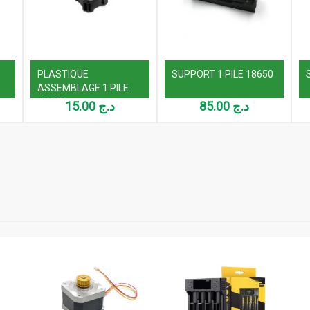
PLASTIQUE
SUPPORT 1 PILE 18650
S
ASSEMBLAGE 1 PILE
18650
15.00
د.ج
85.00
د.ج