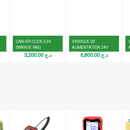
CAN SPI CLICK 3,3V
VX00024-20
(MIKROE 986)
ALIMENTATION 24V
20A
3,200.00
د.ج
6,800.00
د.ج