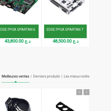
EDGE FPGA SPARTAN 6
EDGE FPGA SPARTAN 7
EDGE FPG
43,800.00
د.ج
48,500.00
د.ج
Meilleures ventes
Derniers produits
Les mieux notés