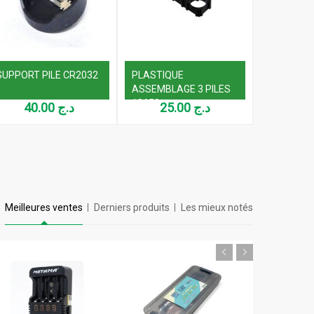
SUPPORT PILE CR2032
PLASTIQUE
LS14500 3
ASSEMBLAGE 3 PILES
LITHIUM 
18650
SOUDABL
40.00
د.ج
25.00
د.ج
Meilleures ventes
Derniers produits
Les mieux notés