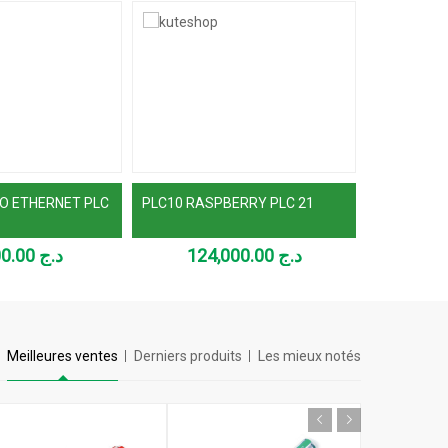
NO ETHERNET PLC
PLC10 RASPBERRY PLC 21
60,600.00
د.ج
124,000.00
د.ج
Meilleures ventes
Derniers produits
Les mieux notés