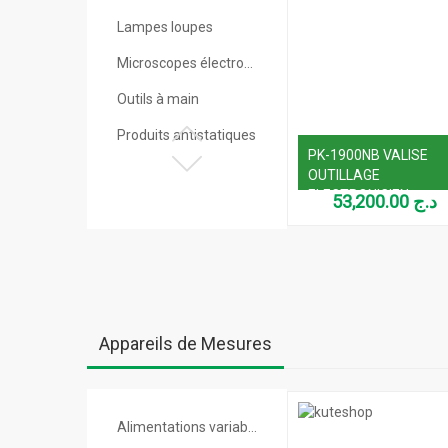
Lampes loupes
Microscopes électroniques
Outils à main
Produits antistatiques
PK-1900NB VALISE
Soudage & Dessoudage
OUTILLAGE
ELECTRONICIEN
53,200.00
د.ج
Valises à outils
Visseuse/Perceuse
Appareils de Mesures
Alimentations variables