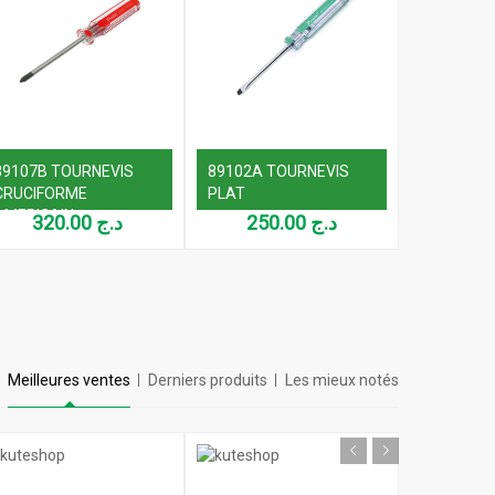
89107B TOURNEVIS
89102A TOURNEVIS
89102B T
CRUCIFORME
PLAT
CRUCIFO
AMERICAIN
AMERICAI
320.00
د.ج
250.00
د.ج
Meilleures ventes
Derniers produits
Les mieux notés
END IN