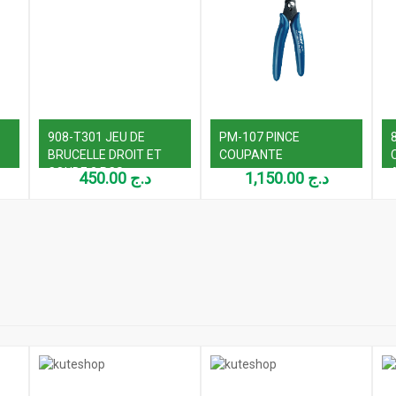
908-T301 JEU DE
PM-107 PINCE
BRUCELLE DROIT ET
COUPANTE
COUDE 2 PCS
450.00
د.ج
1,150.00
د.ج