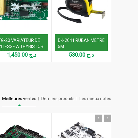
TG-20 VARIATEUR DE
DK-2041 RUBAN METRE
VITESSE A THYRISTOR
5M
3000W 800V
1,450.00
د.ج
530.00
د.ج
Meilleures ventes
Derniers produits
Les mieux notés