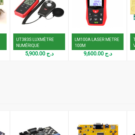
UT383S LUXMÈTRE
LM100A LASER METRE
NUMÉRIQUE
100M
5,900.00
د.ج
9,600.00
د.ج