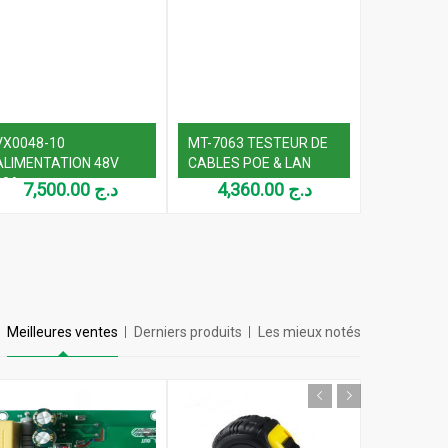
VX0048-10
MT-7063 TESTEUR DE
ALIMENTATION 48V
CABLES POE & LAN
10A
7,500.00
د.ج
4,360.00
د.ج
Meilleures ventes
Derniers produits
Les mieux notés