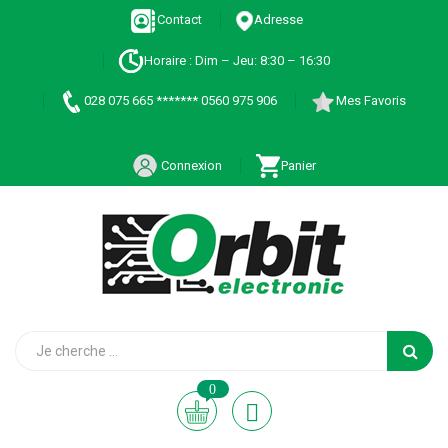
Contact
Adresse
Horaire : Dim – Jeu: 8:30 – 16:30
028 075 665 ******* 0560 975 906
Mes Favoris
Connexion
Panier
0