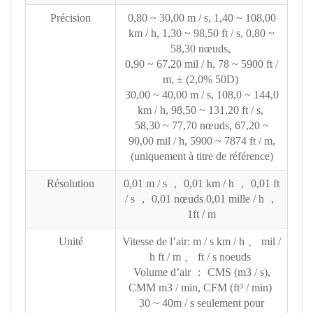
Précision
0,80 ~ 30,00 m / s, 1,40 ~ 108,00
km / h, 1,30 ~ 98,50 ft / s, 0,80 ~
58,30 nœuds,
0,90 ~ 67,20 mil / h, 78 ~ 5900 ft /
m, ± (2,0% 50D)
30,00 ~ 40,00 m / s, 108,0 ~ 144,0
km / h, 98,50 ~ 131,20 ft / s,
58,30 ~ 77,70 nœuds, 67,20 ~
90,00 mil / h, 5900 ~ 7874 ft / m,
(uniquement à titre de référence)
Résolution
0,01 m / s ， 0,01 km / h ， 0,01 ft
/ s ， 0,01 nœuds 0,01 mille / h ，
1ft / m
Unité
Vitesse de l’air: m / s km / h 、 mil /
h ft / m 、 ft / s noeuds
Volume d’air ： CMS (m3 / s),
CMM m3 / min, CFM (ft³ / min)
30 ~ 40m / s seulement pour