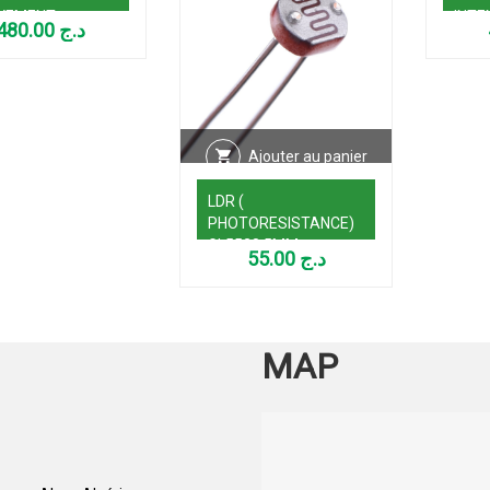
VEMENT
INTE
480.00
د.ج
Ajouter au panier
LDR (
PHOTORESISTANCE)
GL5528 5MM
55.00
د.ج
MAP