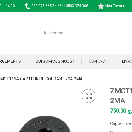
0 – 16:30
028 075 665 ******* 0560 975 906
Mes Favoris
ARGEMENTS
QUI SOMMES NOUS?
CONTACT
LIVR
ZMCT116A CAPTEUR DE COURANT 20A 2MA
ZMCT1
2MA
750.00
.ج
Capteur de 