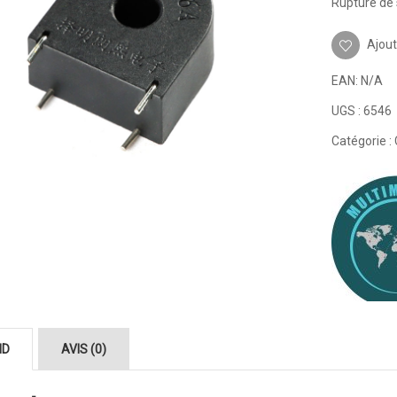
Rupture de 
Ajout
EAN:
N/A
UGS :
6546
Catégorie :
ND
AVIS (0)