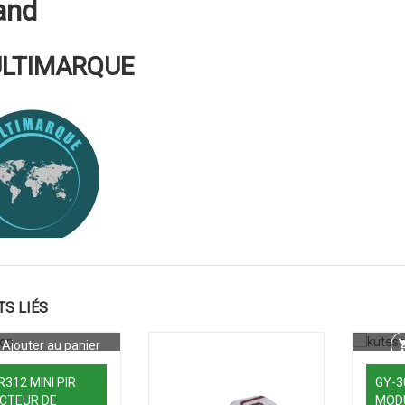
and
LTIMARQUE
TS LIÉS
Ajouter au panier
312 MINI PIR
GY-3
CTEUR DE
MOD