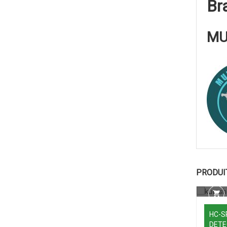
Br
MU
PRODUI
HC-SR
DETE