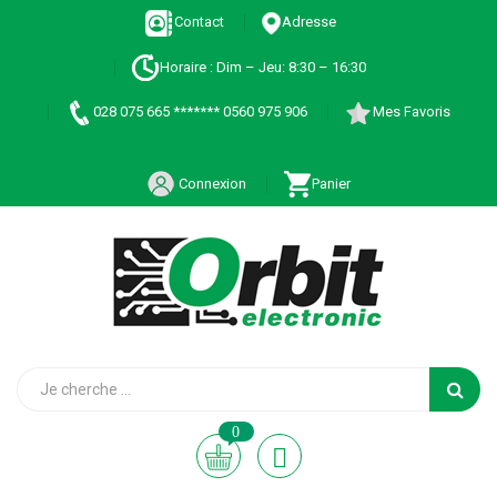
Contact
Adresse
Horaire : Dim – Jeu: 8:30 – 16:30
028 075 665 ******* 0560 975 906
Mes Favoris
Connexion
Panier
0