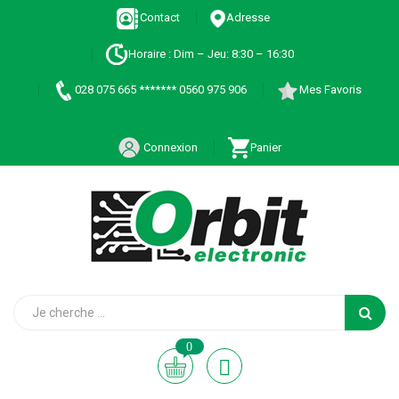
Contact
Adresse
Horaire : Dim – Jeu: 8:30 – 16:30
028 075 665 ******* 0560 975 906
Mes Favoris
Connexion
Panier
0