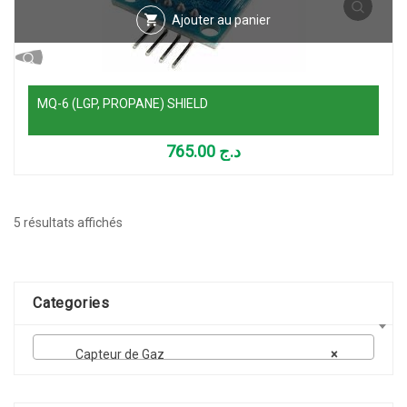
Ajouter au panier
MQ-6 (LGP, PROPANE) SHIELD
765.00
د.ج
Trié
5 résultats affichés
par
popularité
Categories
Capteur de Gaz
×