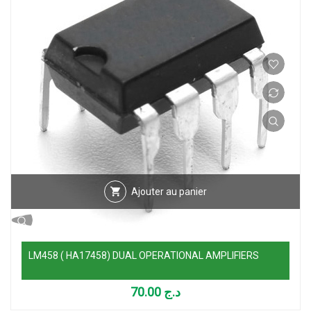
Ajouter au panier
LM458 ( HA17458) DUAL OPERATIONAL AMPLIFIERS
70.00
د.ج