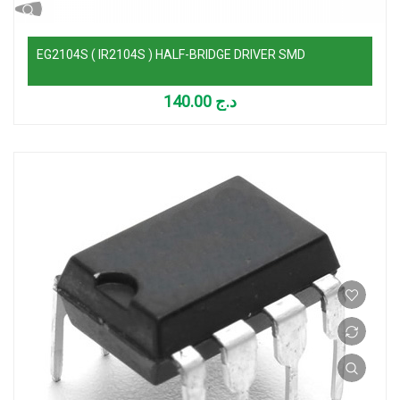
EG2104S ( IR2104S ) HALF-BRIDGE DRIVER SMD
140.00
د.ج