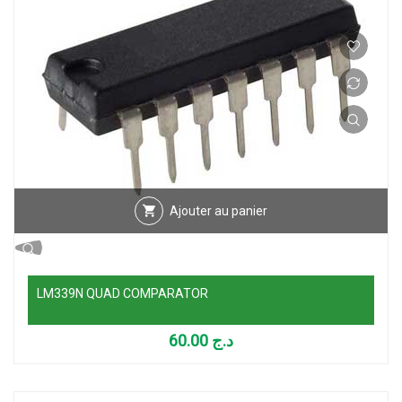
Ajouter au panier
LM339N QUAD COMPARATOR
60.00
د.ج