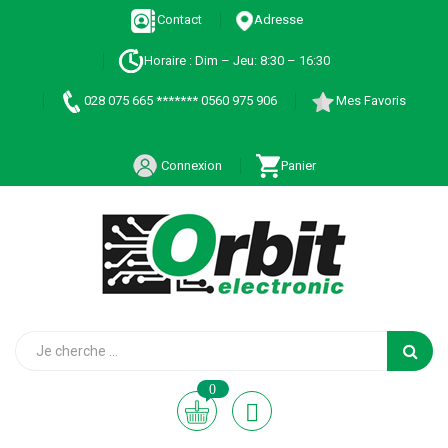
Contact
Adresse
Horaire : Dim – Jeu: 8:30 – 16:30
028 075 665 ******* 0560 975 906
Mes Favoris
Connexion
Panier
0