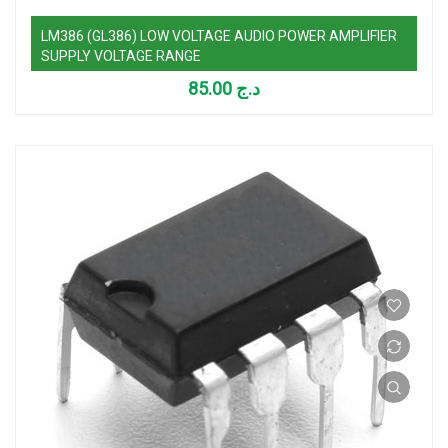
LM386 (GL386) LOW VOLTAGE AUDIO POWER AMPLIFIER
SUPPLY VOLTAGE RANGE
85.00
د.ج