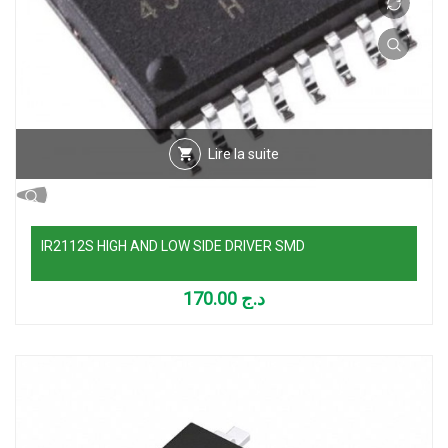
Lire la suite
IR2112S HIGH AND LOW SIDE DRIVER SMD
170.00
د.ج