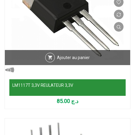
Ajouter au panier
LM1117T 3,3V REULATEUR 3,3V
85.00
د.ج