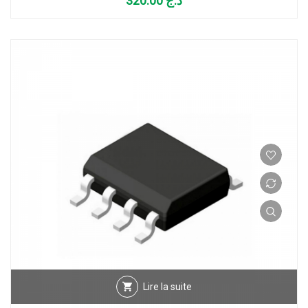
320.00
د.ج
Lire la suite