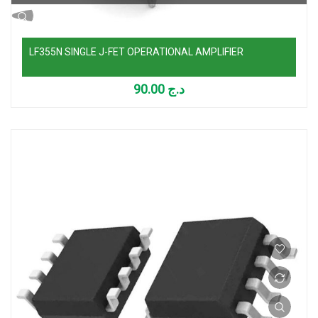
LF355N SINGLE J-FET OPERATIONAL AMPLIFIER
90.00
د.ج