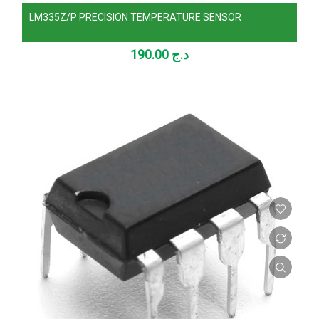
LM335Z/P PRECISION TEMPERATURE SENSOR
190.00
د.ج