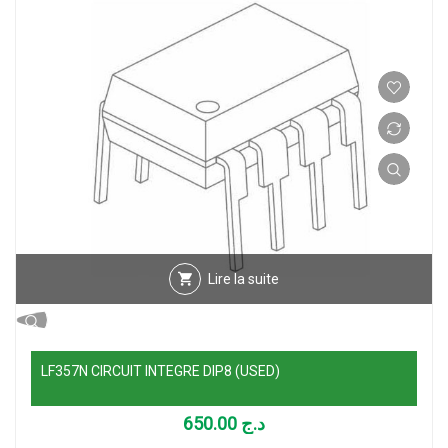
Lire la suite
LF357N CIRCUIT INTEGRE DIP8 (USED)
650.00
د.ج