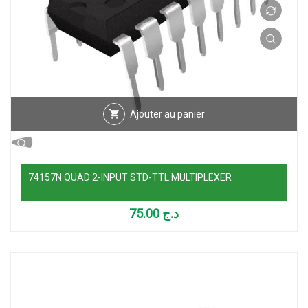
Ajouter au panier
74157N QUAD 2-INPUT STD-TTL MULTIPLEXER
75.00
د.ج