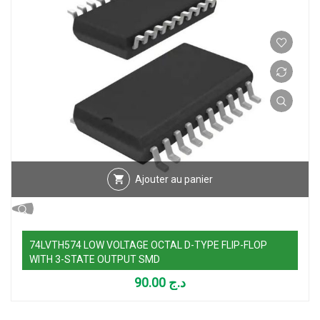
Ajouter au panier
74LVTH574 LOW VOLTAGE OCTAL D-TYPE FLIP-FLOP
WITH 3-STATE OUTPUT SMD
90.00
د.ج