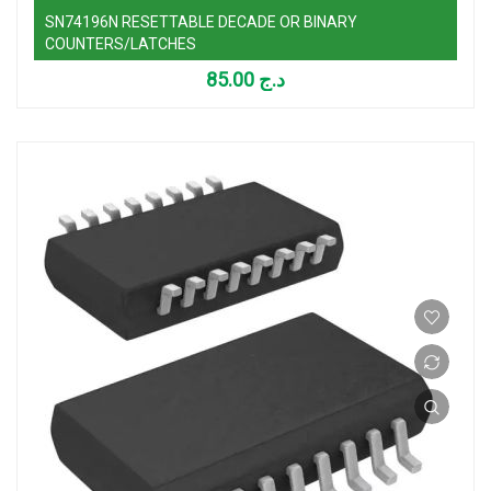
SN74196N RESETTABLE DECADE OR BINARY
COUNTERS/LATCHES
85.00
د.ج