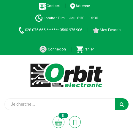
Contact
Adresse
Horaire : Dim – Jeu: 8:30 – 16:30
028 075 665 ******* 0560 975 906
Mes Favoris
Connexion
Panier
0