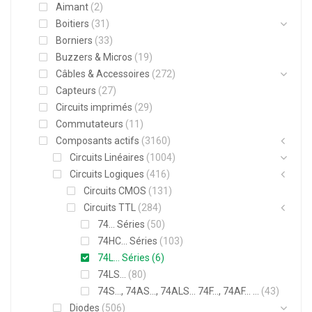
Aimant
(2)
Boitiers
(31)
Borniers
(33)
Buzzers & Micros
(19)
Câbles & Accessoires
(272)
Capteurs
(27)
Circuits imprimés
(29)
Commutateurs
(11)
Composants actifs
(3160)
Circuits Linéaires
(1004)
Circuits Logiques
(416)
Circuits CMOS
(131)
Circuits TTL
(284)
74... Séries
(50)
74HC... Séries
(103)
74L... Séries
(6)
74LS...
(80)
74S..., 74AS..., 74ALS... 74F..., 74AF... Séries
(43)
Diodes
(506)