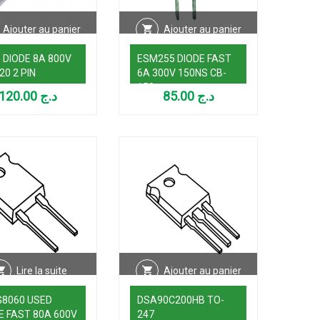
Ajouter au panier
Ajouter au panier
 DIODE 8A 800V
ESM255 DIODE FAST
20 2 PIN
6A 300V 150NS CB-
150
120.00
د.ج
85.00
د.ج
Lire la suite
Ajouter au panier
8060 USED
DSA90C200HB TO-
E FAST 80A 600V
247