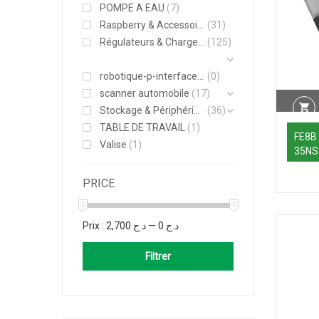
POMPE A EAU
(7)
Raspberry & Accessoires
(31)
Régulateurs & Chargeurs
(125)
robotique-p-interface-moteurs-actionneurs
(0)
scanner automobile
(17)
Stockage & Périphériques
(36)
TABLE DE TRAVAIL
(1)
FE8B
Valise
(1)
35NS
PRICE
Prix :
د.ج 2,700
—
د.ج 0
Filtrer