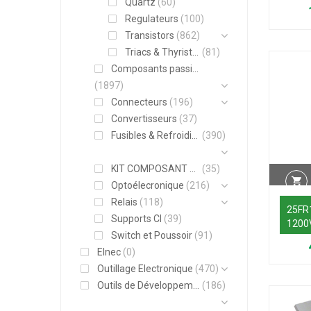
Quartz
(60)
5A 7
Regulateurs
(100)
Transistors
(862)
Triacs & Thyristors
(81)
Composants passifs
(1897)
Connecteurs
(196)
Convertisseurs
(37)
Fusibles & Refroidisseurs
(390)
KIT COMPOSANT ELECTRONIQUE
(35)
Optoélecronique
(216)
Relais
(118)
25FR
Supports CI
(39)
1200
Switch et Poussoir
(91)
Elnec
(0)
Outillage Electronique
(470)
Outils de Développement
(186)