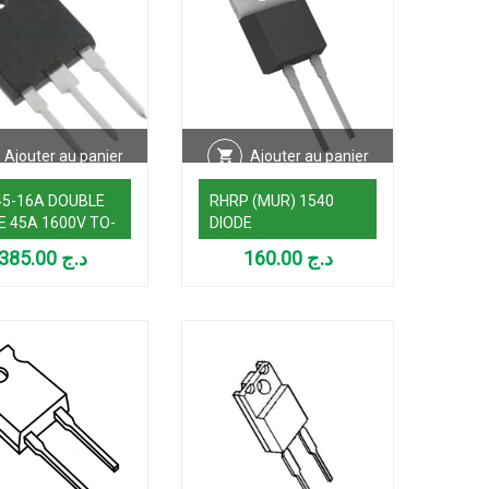
Ajouter au panier
Ajouter au panier
5-16A DOUBLE
RHRP (MUR) 1540
E 45A 1600V TO-
DIODE
385.00
د.ج
160.00
د.ج