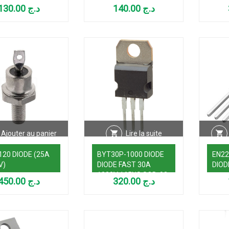
00NS
60A 
130.00
د.ج
140.00
د.ج
(use
Ajouter au panier
Lire la suite
120 DIODE (25A
BYT30P-1000 DIODE
EN22
V)
DIODE FAST 30A
DIOD
1000V 165NS SOD-93
450.00
د.ج
320.00
د.ج