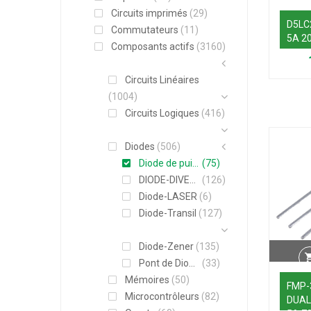
Circuits imprimés
(29)
D5LC
Commutateurs
(11)
5A 2
Composants actifs
(3160)
Circuits Linéaires
(1004)
Circuits Logiques
(416)
Diodes
(506)
Diode de puissance
(75)
DIODE-DIVERS
(126)
Diode-LASER
(6)
Diode-Transil
(127)
Diode-Zener
(135)
Pont de Diodes
(33)
Mémoires
(50)
FMP-
Microcontrôleurs
(82)
DUAL