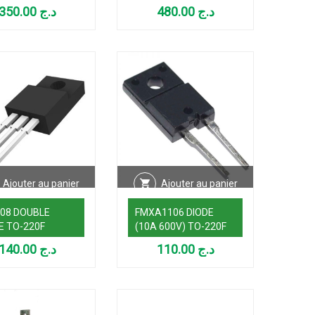
600V TO-3P
RAPIDE REDRESSEUR
350.00
د.ج
480.00
د.ج
d)
DIODE TO-247
Ajouter au panier
Ajouter au panier
08 DOUBLE
FMXA1106 DIODE
E TO-220F
(10A 600V) TO-220F
140.00
د.ج
110.00
د.ج