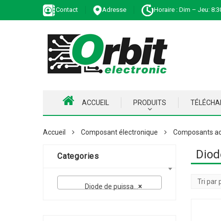
Contact
Adresse
Horaire : Dim – Jeu: 8:3
ACCUEIL
PRODUITS
TÉLÉCH
Accueil
Composant électronique
Composants ac
Diod
Categories
Diode de puissance
×