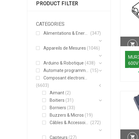
PRODUCT FILTER
CATEGORIES
Alimentations & Energie
(347)
Appareils de Mesures
(1046)
MUR3
Arduino & Robotique
(438)
600V
(used
Automate programmable
(15)
Composant électronique
(6603)
Aimant
(2)
Boitiers
(31)
Borniers
(33)
Buzzers & Micros
(19)
Câbles & Accessoires
(272)
Capteurs
(27)