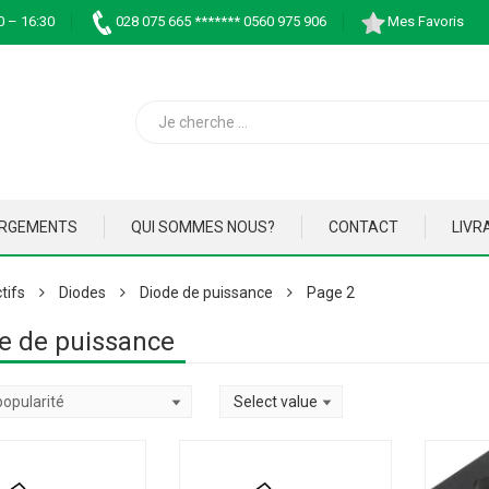
0 – 16:30
028 075 665 ******* 0560 975 906
Mes Favoris
ARGEMENTS
QUI SOMMES NOUS?
CONTACT
LIVR
tifs
Diodes
Diode de puissance
Page 2
e de puissance