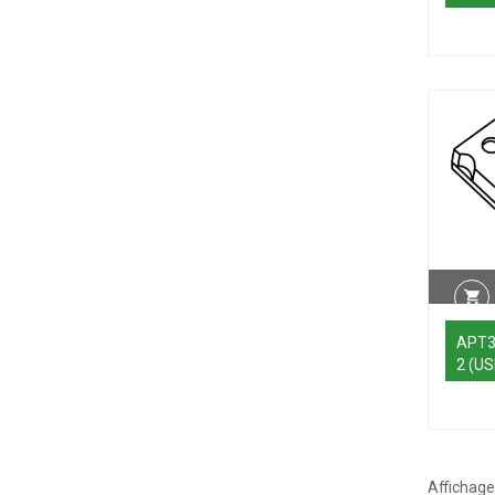
APT3
2 (US
Affichage