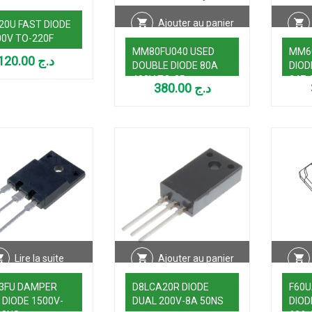
Ajouter au panier
20U FAST DIODE
00V TO-220F
MM80FU040 USED
MM6
120.00
د.ج
DOUBLE DIODE 80A
DIOD
400V TO-3P
247-
380.00
د.ج
Lire la suite
Ajouter au panier
3FU DAMPER
D8LCA20R DIODE
F60U
 DIODE 1500V-
DUAL 200V-8A 50NS
DIOD