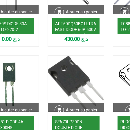
Ajouter au panier
Ajouter au panier
60S DIODE 30A
APT60DQ60BG ULTRA
TG88
 TO-220-2
FAST DIODE 60A 600V
TO-2
D)
TO-247-2 (used)
0.00
د.ج
430.00
د.ج
Ajouter au panier
Ajouter au panier
81 DIODE 4A
SFA70UP30DN
RURG
 300NS
DOUBLE DIODE
DIOD