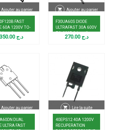
Ajouter au panier
Ajouter au panier
0F120B FAST
F30UA60S DIODE
E 60A 1200V TO-
ULTRAFAST 30A 600V
2 (used)
TO-220F-2 (used)
350.00
د.ج
270.00
د.ج
Ajouter au panier
Lire la suite
A60DN DUAL
40EPS12 40A 1200V
E ULTRA FAST
RECUPERATION