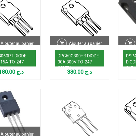
Ajouter au panier
Ajouter au panier
060PT DIODE
DPG60C300HB DIODE
DSP4
 15A TO-247
30A 300V TO-247
DIOD
)
(USED)
247
180.00
د.ج
380.00
د.ج
Ajouter au panier