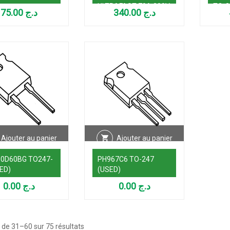
ULTRAFAST 70A 300V
TO-2
75.00
د.ج
340.00
د.ج
TO-247
Ajouter au panier
Ajouter au panier
0D60BG TO247-
PH967C6 TO-247
ED)
(USED)
0.00
د.ج
0.00
د.ج
Trié
 de 31–60 sur 75 résultats