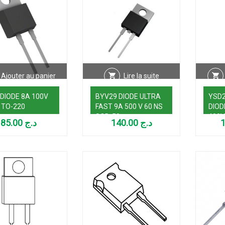
Ajouter au panier
Lire la suite
 DIODE 8A 100V
BYV29 DIODE ULTRA
YSD2
 TO-220
FAST 9A 500 V 60 NS
DIOD
SOD-59
400V
85.00
د.ج
140.00
د.ج