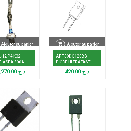
Ajouter au panier
Ajouter au panier
-12 P4 K32
APT60DQ120BG
E ASEA 300A
DIODE ULTRAFAST
60A 1200V 30NS TO-
1,270.00
د.ج
420.00
د.ج
247 (USED)