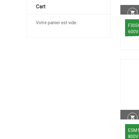
Cart
Votre panier est vide.
F30S
600V
(USE
ESM1
800V