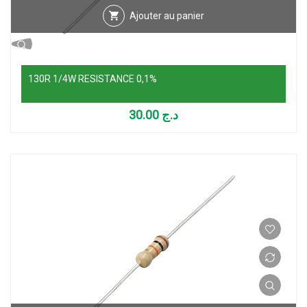
Ajouter au panier
130R 1/4W RESISTANCE 0,1%
30.00
د.ج