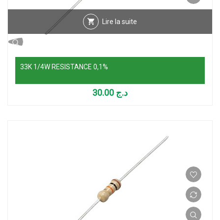
Lire la suite
33K 1/4W RESISTANCE 0,1%
30.00
د.ج