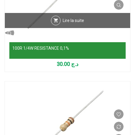
Lire la suite
100R 1/4W RESISTANCE 0,1%
30.00
د.ج