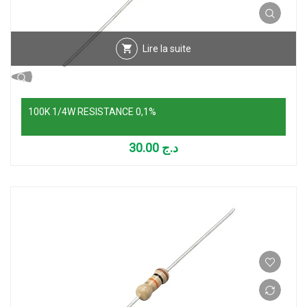
Lire la suite
100K 1/4W RESISTANCE 0,1%
30.00
د.ج