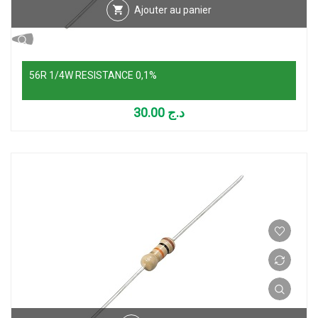
Ajouter au panier
56R 1/4W RESISTANCE 0,1%
30.00
د.ج