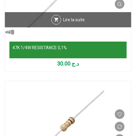
Lire la suite
47K 1/4W RESISTANCE 0,1%
30.00
د.ج