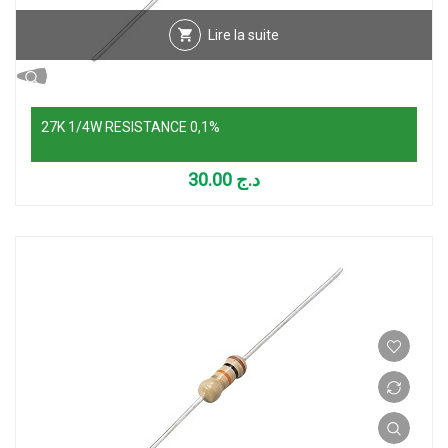
Lire la suite
27K 1/4W RESISTANCE 0,1%
30.00
د.ج