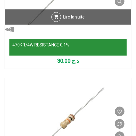
Lire la suite
470K 1/4W RESISTANCE 0,1%
30.00
د.ج