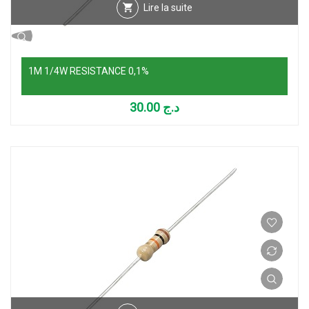
Lire la suite
1M 1/4W RESISTANCE 0,1%
30.00
د.ج