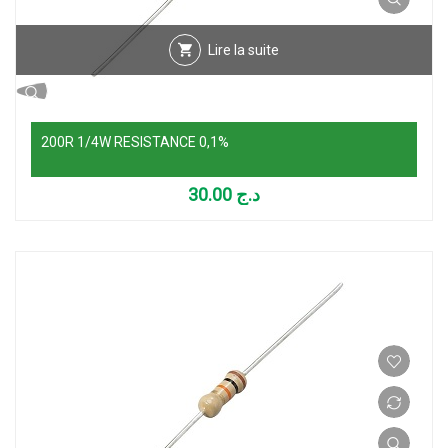
Lire la suite
200R 1/4W RESISTANCE 0,1%
30.00
د.ج