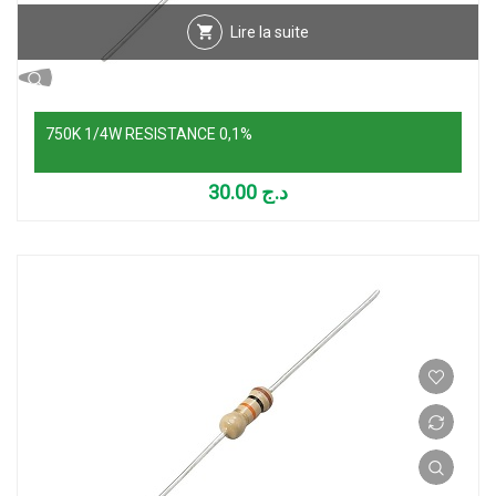
Lire la suite
750K 1/4W RESISTANCE 0,1%
30.00
د.ج