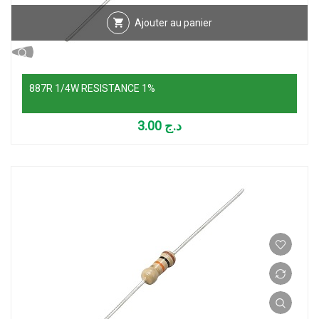
Ajouter au panier
887R 1/4W RESISTANCE 1%
3.00
د.ج