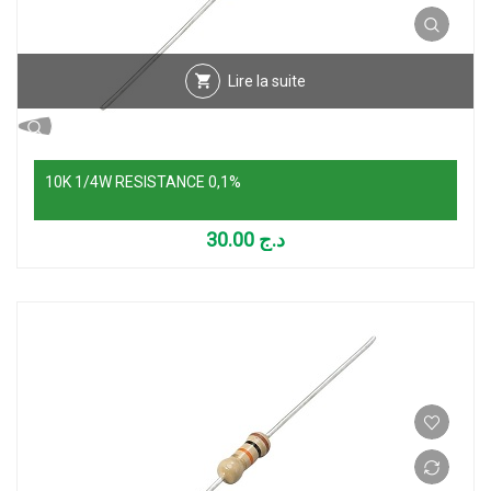
Lire la suite
10K 1/4W RESISTANCE 0,1%
30.00
د.ج