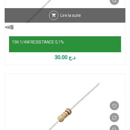
Lire la suite
15K 1/4W RESISTANCE 0,1%
30.00
د.ج