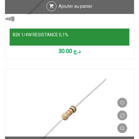
Ajouter au panier
82K 1/4W RESISTANCE 0,1%
30.00
د.ج