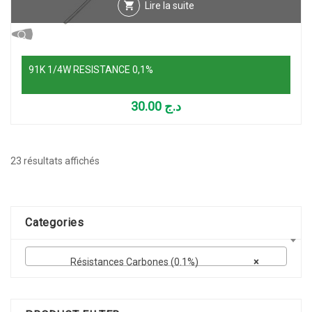
Lire la suite
91K 1/4W RESISTANCE 0,1%
30.00
د.ج
Trié
23 résultats affichés
par
popularité
Categories
Résistances Carbones (0.1%)
×