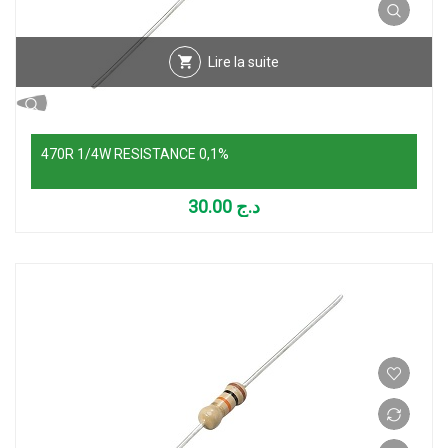
Lire la suite
470R 1/4W RESISTANCE 0,1%
30.00
د.ج