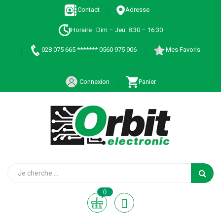
Contact
Adresse
Horaire : Dim – Jeu: 8:30 – 16:30
028 075 665 ******* 0560 975 906
Mes Favoris
Connexion
Panier
0