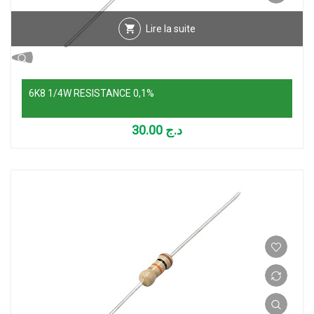
Lire la suite
6K8 1/4W RESISTANCE 0,1%
30.00
د.ج