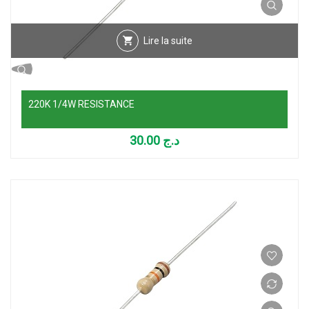
Lire la suite
220K 1/4W RESISTANCE
30.00
د.ج