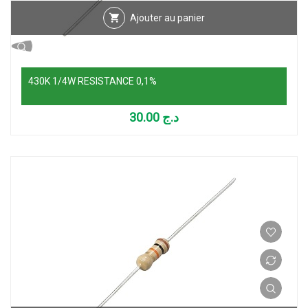
Ajouter au panier
430K 1/4W RESISTANCE 0,1%
30.00
د.ج