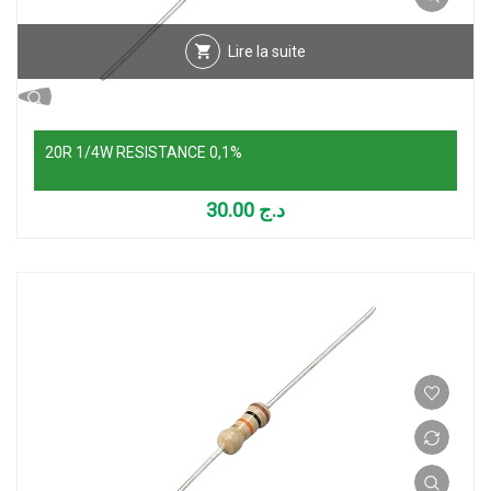
Lire la suite
20R 1/4W RESISTANCE 0,1%
30.00
د.ج