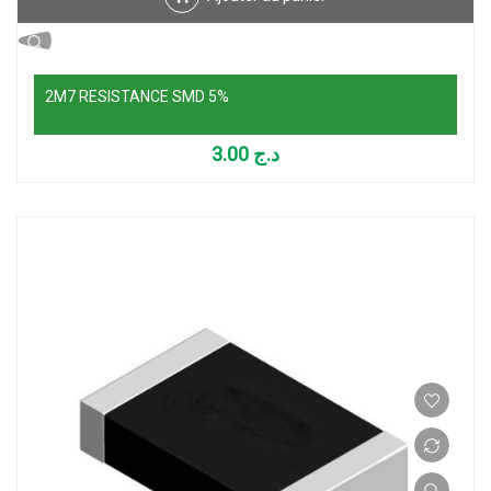
2M7 RESISTANCE SMD 5%
3.00
د.ج