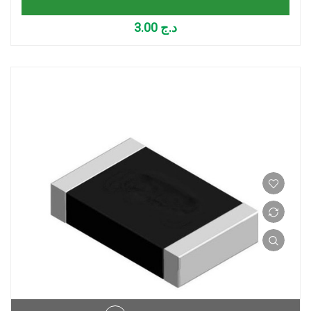
3.00
د.ج