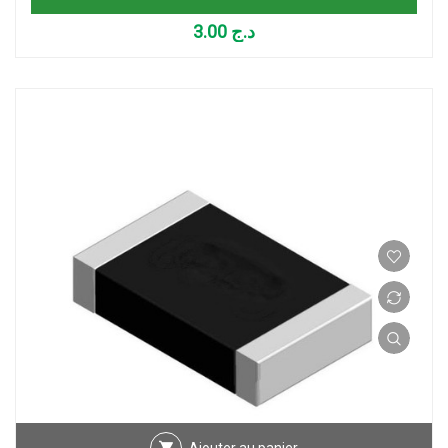
3.00
د.ج