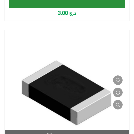
3.00
د.ج