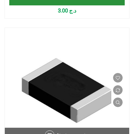
3.00
د.ج