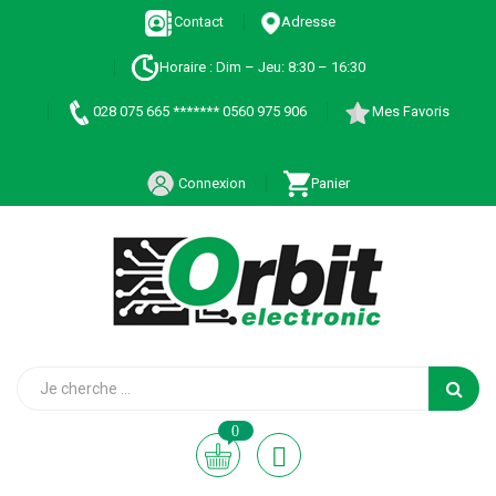
Contact
Adresse
Horaire : Dim – Jeu: 8:30 – 16:30
028 075 665 ******* 0560 975 906
Mes Favoris
Connexion
Panier
0