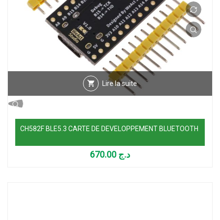
Lire la suite
CH582F BLE5.3 CARTE DE DEVELOPPEMENT BLUETOOTH
670.00
د.ج