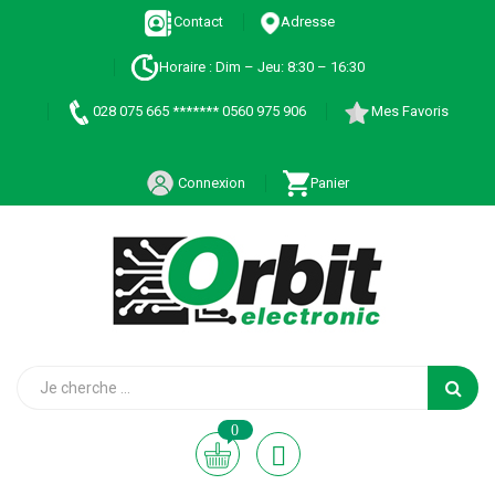
Contact
Adresse
Horaire : Dim – Jeu: 8:30 – 16:30
028 075 665 ******* 0560 975 906
Mes Favoris
Connexion
Panier
0