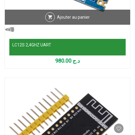
Ajouter au panier
LC12S 2,4GHZ UART
980.00
د.ج