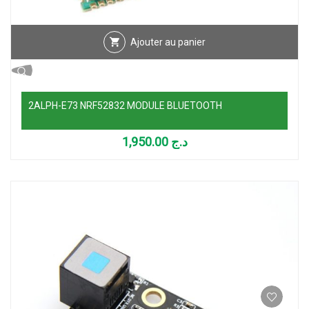
Ajouter au panier
2ALPH-E73 NRF52832 MODULE BLUETOOTH
1,950.00
د.ج