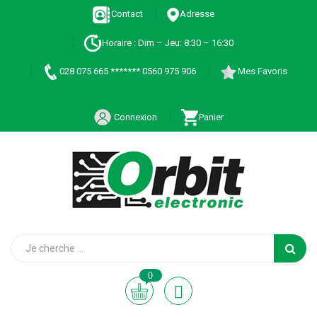
Contact
Adresse
Horaire : Dim – Jeu: 8:30 – 16:30
028 075 665 ******* 0560 975 906
Mes Favoris
Connexion
Panier
0