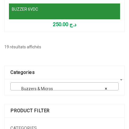
BUZZER 6VDC
250.00
د.ج
Trié
19 résultats affichés
par
popularité
Categories
Buzzers & Micros
×
PRODUCT FILTER
CATEGORIES