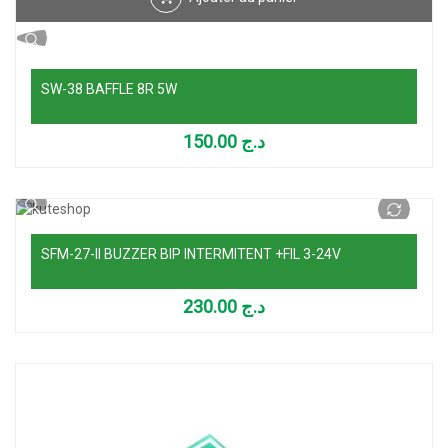
SW-38 BAFFLE 8R 5W
150.00
د.ج
Lire la suite
SFM-27-II BUZZER BIP INTERMITENT +FIL 3-24V
230.00
د.ج