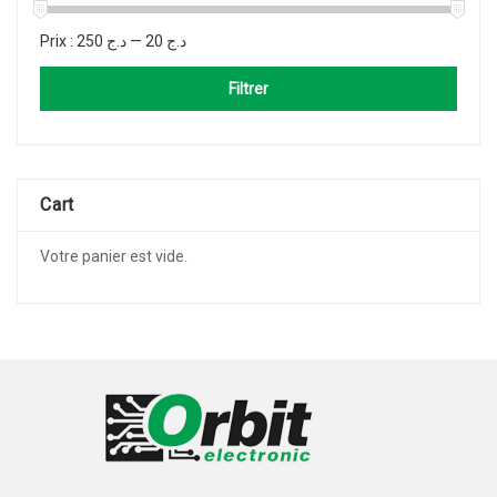
Prix :
د.ج 250
—
د.ج 20
Filtrer
Cart
Votre panier est vide.