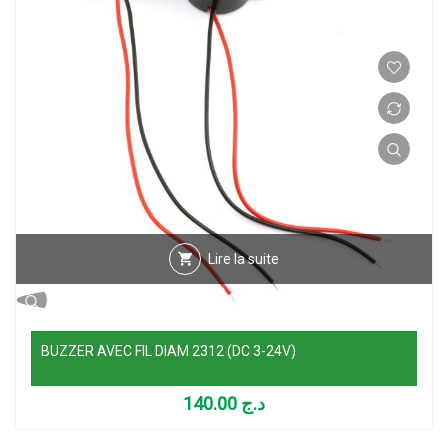
Lire la suite
BUZZER AVEC FIL DIAM 2312 (DC 3-24V)
140.00
د.ج