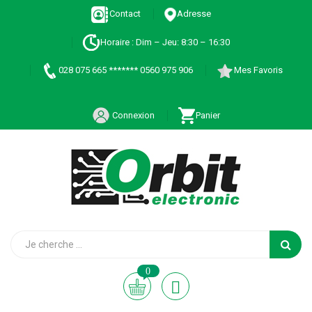
Contact
Adresse
Horaire : Dim – Jeu: 8:30 – 16:30
028 075 665 ******* 0560 975 906
Mes Favoris
Connexion
Panier
0