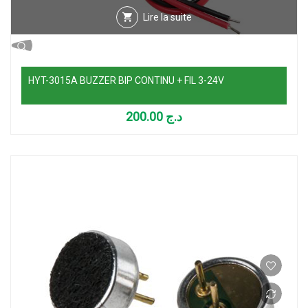
Lire la suite
HYT-3015A BUZZER BIP CONTINU + FIL 3-24V
200.00
د.ج