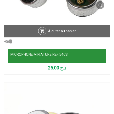
Ajouter au panier
MICROPHONE MINIATURE REF:54C3
25.00
د.ج