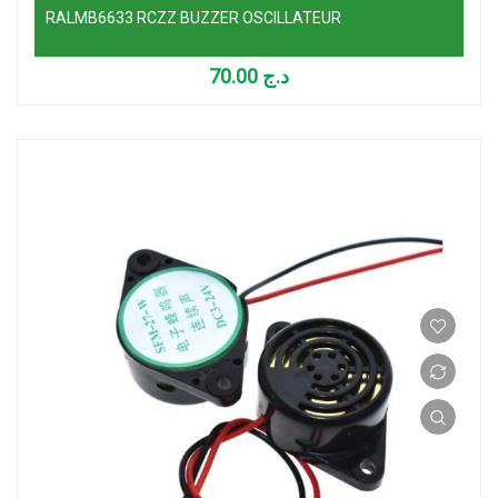
RALMB6633 RCZZ BUZZER OSCILLATEUR
70.00
د.ج