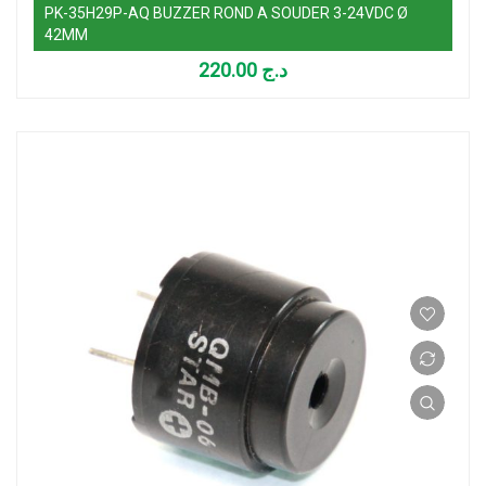
PK-35H29P-AQ BUZZER ROND A SOUDER 3-24VDC Ø
42MM
220.00
د.ج