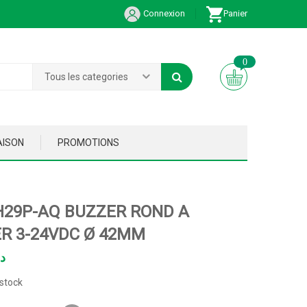
Connexion
Panier
0
Tous les categories
AISON
PROMOTIONS
H29P-AQ BUZZER ROND A
R 3-24VDC Ø 42MM
د
stock