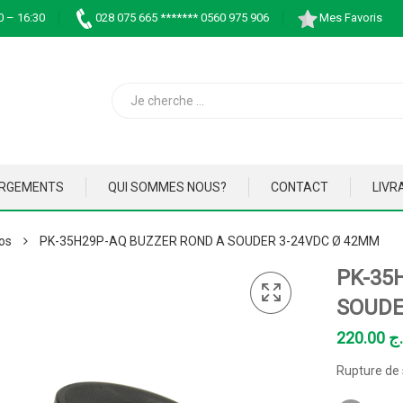
0 – 16:30
028 075 665 ******* 0560 975 906
Mes Favoris
ARGEMENTS
QUI SOMMES NOUS?
CONTACT
LIVR
os
PK-35H29P-AQ BUZZER ROND A SOUDER 3-24VDC Ø 42MM
PK-35
SOUDE
220.00
.ج
Rupture de 