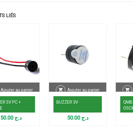
TS LIÉS
Ajouter au panier
Ajouter au panier
ER 5V PC +
BUZZER 3V
QMB
E
OSCI
50.00
د.ج
50.00
د.ج