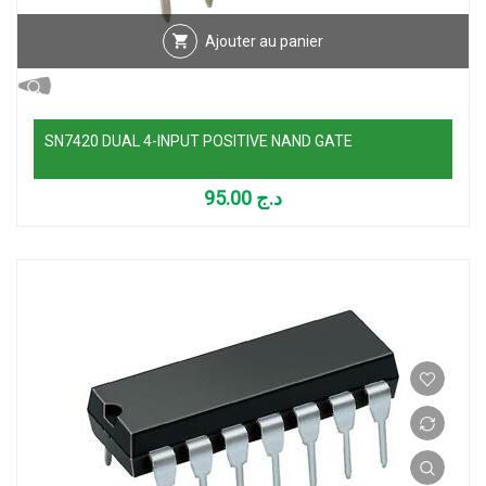
Ajouter au panier
SN7420 DUAL 4-INPUT POSITIVE NAND GATE
95.00
د.ج