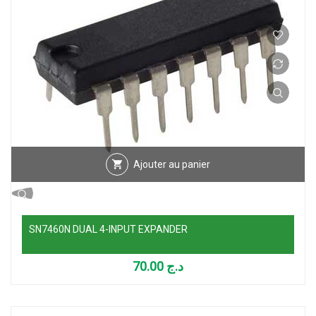
Ajouter au panier
SN7460N DUAL 4-INPUT EXPANDER
70.00
د.ج