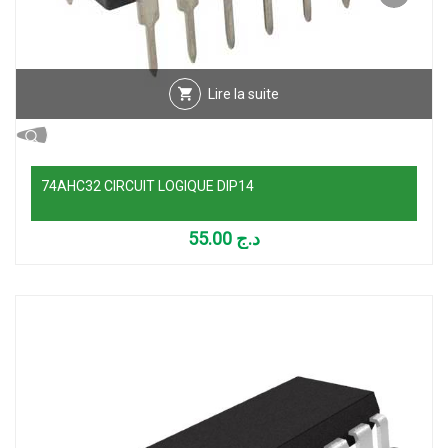
Lire la suite
74AHC32 CIRCUIT LOGIQUE DIP14
55.00
د.ج