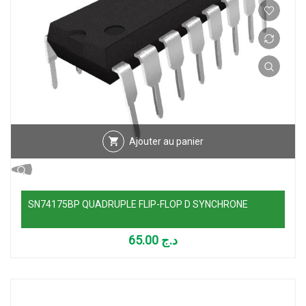
Ajouter au panier
SN74175BP QUADRUPLE FLIP-FLOP D SYNCHRONE
65.00
د.ج