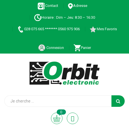
Contact
Adresse
Horaire : Dim – Jeu: 8:30 – 16:30
028 075 665 ******* 0560 975 906
Mes Favoris
Connexion
Panier
0