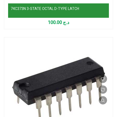
74C373N 3-STATE OCTAL D-TYPE LATCH
100.00
د.ج