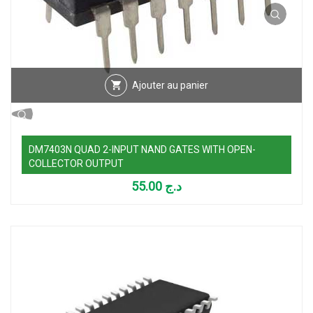
Ajouter au panier
DM7403N QUAD 2-INPUT NAND GATES WITH OPEN-
COLLECTOR OUTPUT
55.00
د.ج