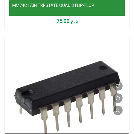
MM74C173N TRI-STATE QUAD D FLIP-FLOP
75.00
د.ج