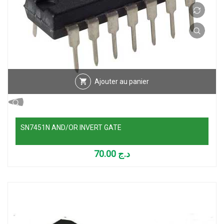
Ajouter au panier
SN7451N AND/OR INVERT GATE
70.00
د.ج