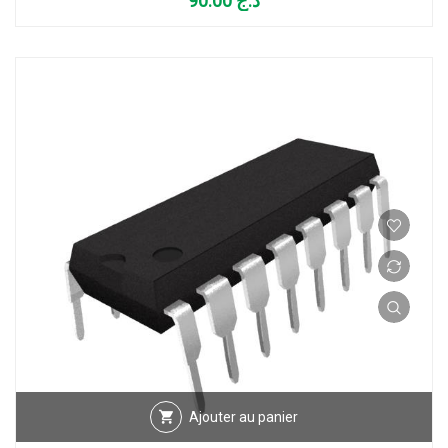
90.00
د.ج
Ajouter au panier