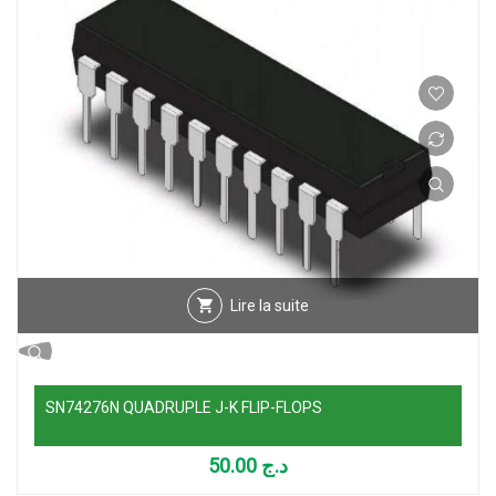
Lire la suite
SN74276N QUADRUPLE J-K FLIP-FLOPS
50.00
د.ج