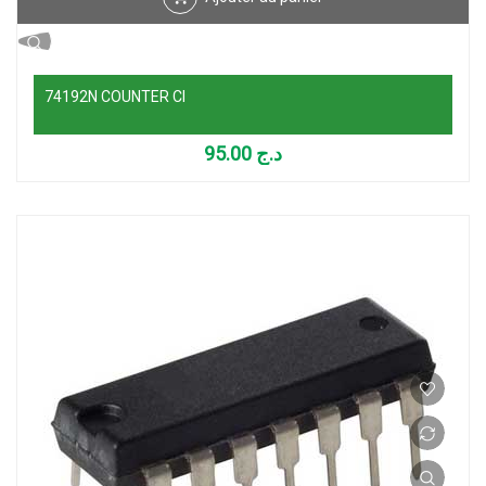
74192N COUNTER CI
95.00
د.ج