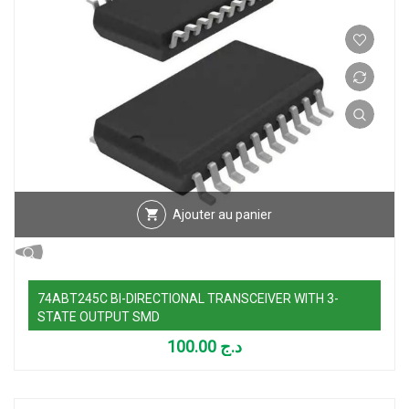
Ajouter au panier
74ABT245C BI-DIRECTIONAL TRANSCEIVER WITH 3-
STATE OUTPUT SMD
100.00
د.ج