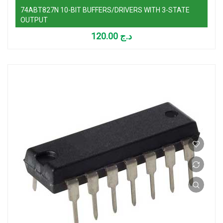
74ABT827N 10-BIT BUFFERS/DRIVERS WITH 3-STATE
OUTPUT
120.00
د.ج