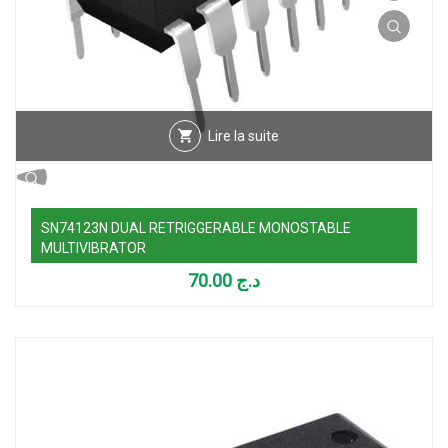
Lire la suite
SN74123N DUAL RETRIGGERABLE MONOSTABLE
MULTIVIBRATOR
70.00
د.ج