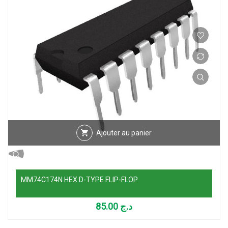
Ajouter au panier
MM74C174N HEX D-TYPE FLIP-FLOP
85.00
د.ج