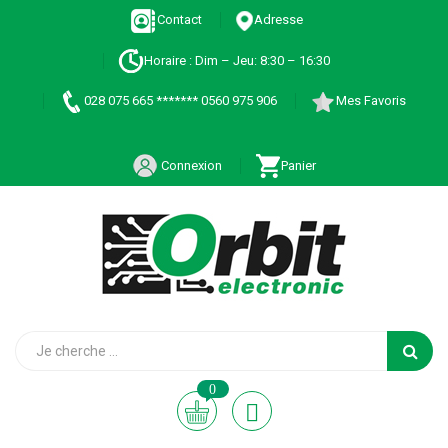
Contact
Adresse
Horaire : Dim – Jeu: 8:30 – 16:30
028 075 665 ******* 0560 975 906
Mes Favoris
Connexion
Panier
0