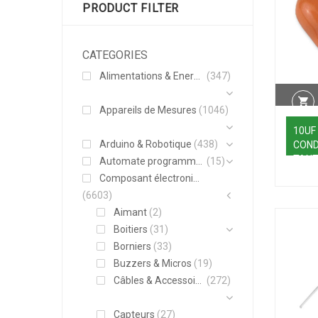
PRODUCT FILTER
CATEGORIES
Alimentations & Energie
(347)
Appareils de Mesures
(1046)
10UF
Arduino & Robotique
(438)
CON
TANT
Automate programmable
(15)
Composant électronique
(6603)
Aimant
(2)
Boitiers
(31)
Borniers
(33)
Buzzers & Micros
(19)
Câbles & Accessoires
(272)
Capteurs
(27)