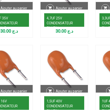
Ajouter au panier
Ajouter au panier
F 35V
4,7UF 25V
3,3U
DENSATEUR
CONDENSATEUR
CON
ALE
TANTAL
TAN
30.00
د.ج
30.00
د.ج
Ajouter au panier
Ajouter au panier
 16V
1,5UF 40V
1UF 
DENSATEUR
CONDENSATEUR
CON