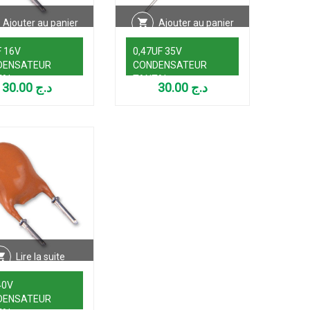
Ajouter au panier
Ajouter au panier
F 16V
0,47UF 35V
DENSATEUR
CONDENSATEUR
TAL
TANTAL
30.00
د.ج
30.00
د.ج
Lire la suite
40V
DENSATEUR