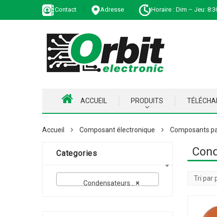
Contact
Adresse
Horaire : Dim – Jeu: 8:3
ACCUEIL
PRODUITS
TÉLÉCH
Accueil
Composant électronique
Composants pa
Cond
Categories
Condensateurs Tantales
×