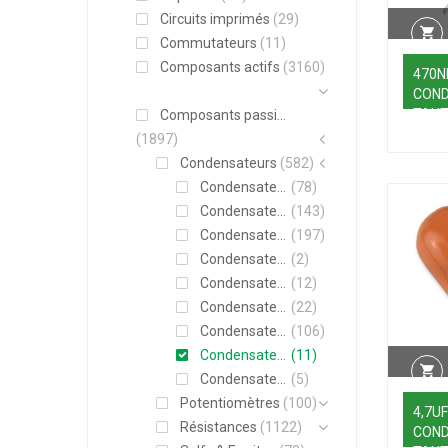
Circuits imprimés
(29)
Commutateurs
(11)
Composants actifs
(3160)
470N
CON
TANT
Composants passifs
(1897)
Condensateurs
(582)
Condensateur Plastiques
(78)
Condensateurs Céramiques
(143)
Condensateurs chimiques
(197)
Condensateurs de demarrage
(2)
Condensateurs de Puissance
(12)
Condensateurs Filtre
(22)
Condensateurs SMD
(106)
Condensateurs Tantales
(11)
Condensateurs variables
(5)
Potentiomètres
(100)
4,7UF
Résistances
(1122)
CON