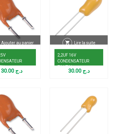
Ajouter au panier
Lire la suite
25V
2,2UF 16V
DENSATEUR
CONDENSATEUR
TAL
TANTAL
30.00
د.ج
30.00
د.ج