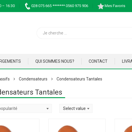
0 – 16:30
028 075 665 ******* 0560 975 906
Mes Favoris
ARGEMENTS
QUI SOMMES NOUS?
CONTACT
LIVR
ssifs
Condensateurs
Condensateurs Tantales
ensateurs Tantales