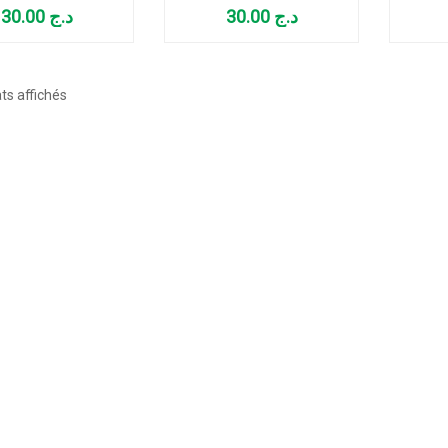
AL
TANTAL
TAN
30.00
د.ج
30.00
د.ج
Trié
ts affichés
par
popularité