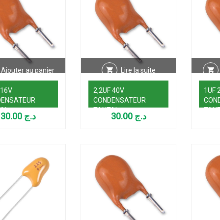
Ajouter au panier
Lire la suite
 16V
2,2UF 40V
1UF 
DENSATEUR
CONDENSATEUR
CON
AL
TANTAL
TAN
30.00
د.ج
30.00
د.ج