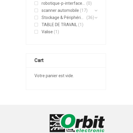
robotique-p-interface-moteurs-actionneurs
(0)
scanner automobile
(17)
Stockage & Périphériques
(36)
TABLE DE TRAVAIL
(1)
Valise
(1)
Cart
Votre panier est vide.