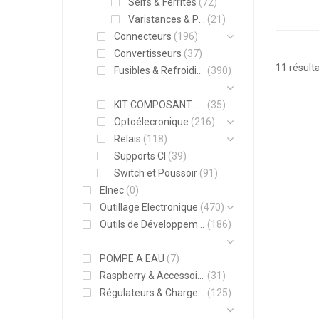
Selfs & Ferrites
(72)
TANT
Varistances & Parafoudre
(21)
Connecteurs
(196)
Convertisseurs
(37)
11 résulta
Fusibles & Refroidisseurs
(390)
KIT COMPOSANT ELECTRONIQUE
(35)
Optoélecronique
(216)
Relais
(118)
Supports CI
(39)
Switch et Poussoir
(91)
Elnec
(0)
Outillage Electronique
(470)
Outils de Développement
(186)
POMPE A EAU
(7)
Raspberry & Accessoires
(31)
Régulateurs & Chargeurs
(125)