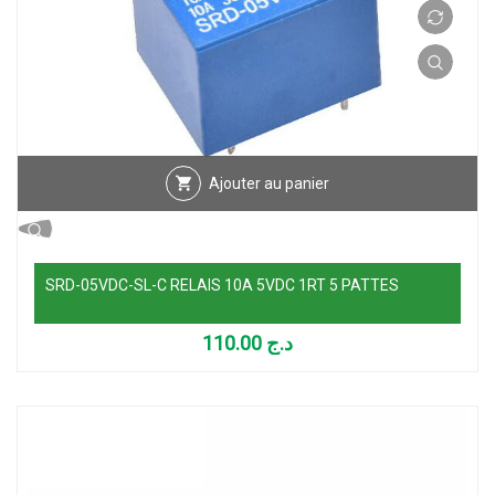
Ajouter au panier
SRD-05VDC-SL-C RELAIS 10A 5VDC 1RT 5 PATTES
110.00
د.ج