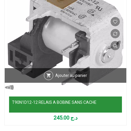
Ajouter au panier
T90N1D12-12 RELAIS A BOBINE SANS CACHE
245.00
د.ج