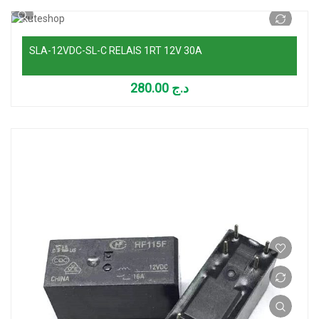
SLA-12VDC-SL-C RELAIS 1RT 12V 30A
280.00
د.ج