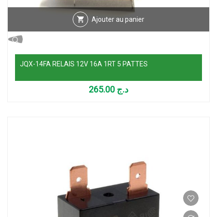
Ajouter au panier
JQX-14FA RELAIS 12V 16A 1RT 5 PATTES
265.00
د.ج