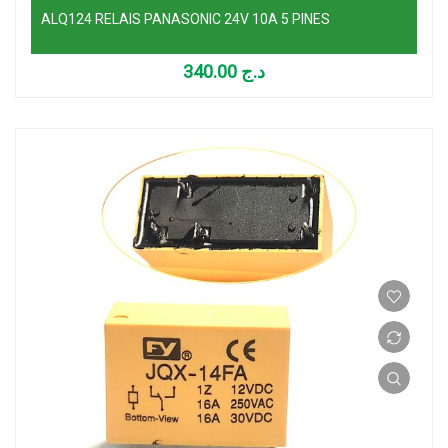
ALQ124 RELAIS PANASONIC 24V 10A 5 PINES
340.00
د.ج