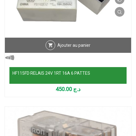
Ajouter au panier
HF115FD RELAIS 24V 1RT 16A 6 PATTES
450.00
د.ج