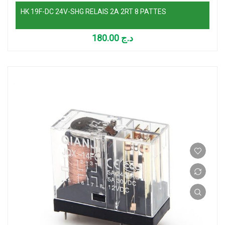
HK 19F-DC 24V-SHG RELAIS 2A 2RT 8 PATTES
180.00
د.ج