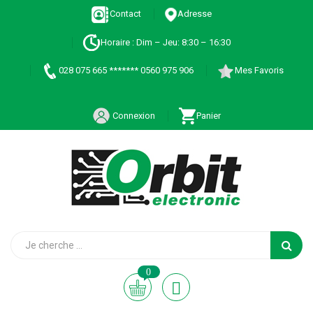
Contact
Adresse
Horaire : Dim – Jeu: 8:30 – 16:30
028 075 665 ******* 0560 975 906
Mes Favoris
Connexion
Panier
0