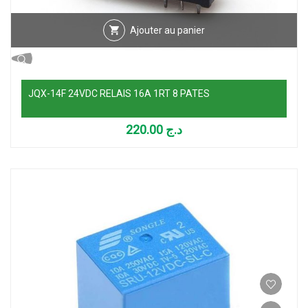
Ajouter au panier
JQX-14F 24VDC RELAIS 16A 1RT 8 PATES
220.00
د.ج