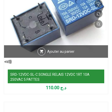
Ajouter au panier
SRD-12VDC-SL-C SONGLE RELAIS 12VDC 1RT 10A
250VAC 5 PATTES
110.00
د.ج