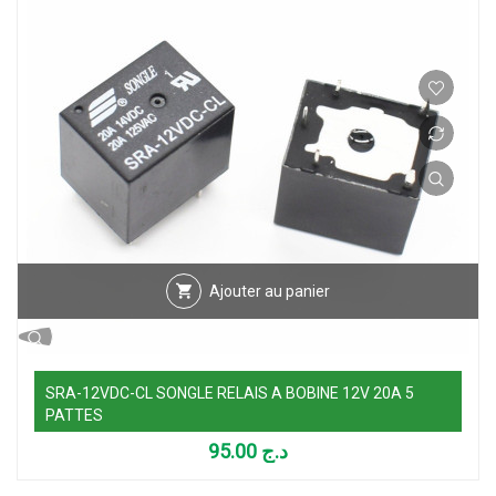
Ajouter au panier
SRA-12VDC-CL SONGLE RELAIS A BOBINE 12V 20A 5
PATTES
95.00
د.ج