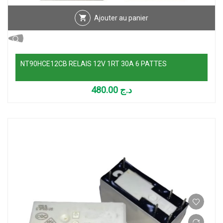
Ajouter au panier
NT90HCE12CB RELAIS 12V 1RT 30A 6 PATTES
480.00
د.ج