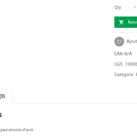
Ajou
Ajout
EAN:
N/A
UGS :
1090
Catégorie :
(0)
s
a pas encore d’avis.