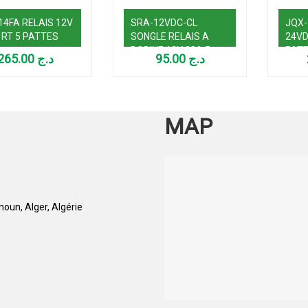
14FA RELAIS 12V
SRA-12VDC-CL
JQX-
1RT 5 PATTES
SONGLE RELAIS A
24VD
BOBINE 12V 20A 5
PAT
265.00
د.ج
95.00
د.ج
PATTES
MAP
oun, Alger, Algérie