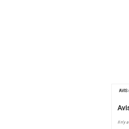
AVIS 
Avi
Il n’y 