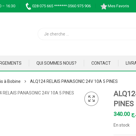
0 – 16:30
028 075 665 ******* 0560 975 906
Mes Favoris
ARGEMENTS
QUI SOMMES NOUS?
CONTACT
LIVR
is à Bobine
ALQ124 RELAIS PANASONIC 24V 10A 5 PINES
ALQ12
PINES
340.00
.ج
En stock