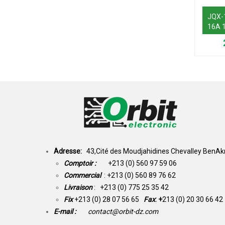
JQX-
16A 
Adresse:
43,Cité des Moudjahidines Chevalley BenAkn
Comptoir :
+213 (0) 560 97 59 06
Commercial
: +213 (0) 560 89 76 62
Livraison
: +213 (0) 775 25 35 42
Fix
+213 (0) 28 07 56 65
Fax
: +
213 (0) 20 30 66 42
E-mail :
contact@orbit-dz.com