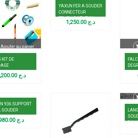
YAXUN FER A SOUDER
CONNECTEUR
FEMELLE STATION
1,250.00
د.ج
Ajouter au panier
 KIT DE
FALC
DAGE
DEGR
4,200.00
د.ج
Lire la suite
N 936 SUPPORT
A SOUDER
LANG
SOU
980.00
د.ج
ROU