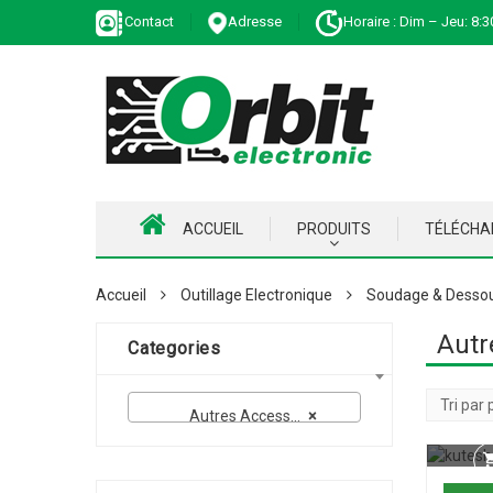
Contact
Adresse
Horaire : Dim – Jeu: 8:3
ACCUEIL
PRODUITS
TÉLÉCH
Accueil
Outillage Electronique
Soudage & Desso
Autr
Categories
Autres Accessoires de soudage
×