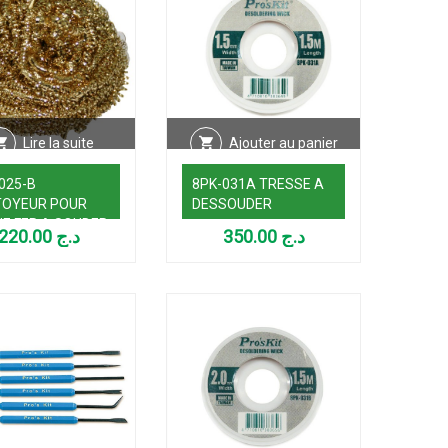
Lire la suite
Ajouter au panier
025-B
8PK-031A TRESSE A
TOYEUR POUR
DESSOUDER
E FER A SOUDER
220.00
د.ج
350.00
د.ج
ECE)