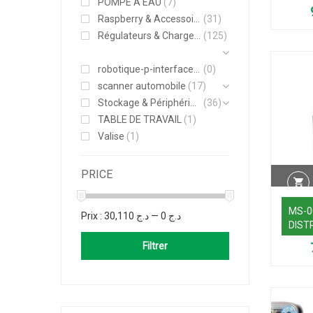
POMPE A EAU
(7)
NET
Raspberry & Accessoires
(31)
Régulateurs & Chargeurs
(125)
robotique-p-interface-moteurs-actionneurs
(0)
scanner automobile
(17)
Stockage & Périphériques
(36)
TABLE DE TRAVAIL
(1)
Valise
(1)
PRICE
MS-0
Prix :
د.ج 30,110
—
د.ج 0
DIST
Filtrer