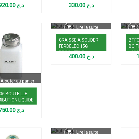
TOYANT
PACKET)
DESS
920.00
د.ج
330.00
د.ج
DE L
Lire la suite
GRAISSE A SOUDER
BTFO
FERDELEC 15G
BOI
BROQUETAS
100G
400.00
د.ج
Ajouter au panier
06 BOUTEILLE
RIBUTION LIQUIDE
750.00
د.ج
Lire la suite