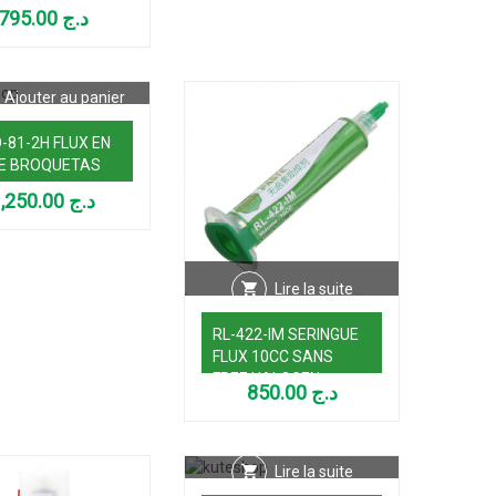
OUDAGE (JEUX
795.00
د.ج
IMES)
Ajouter au panier
-81-2H FLUX EN
TE BROQUETAS
1,250.00
د.ج
Lire la suite
RL-422-IM SERINGUE
FLUX 10CC SANS
FREE HALOGEN
850.00
د.ج
Lire la suite