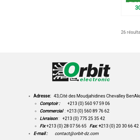
TYPE
26 résulta
Adresse:
43,Cité des Moudjahidines Chevalley BenAkn
Comptoir :
+213 (0) 560 97 59 06
Commercial
: +213 (0) 560 89 76 62
Livraison
: +213 (0) 775 25 35 42
Fix
+213 (0) 28 07 56 65
Fax
: +
213 (0) 20 30 66 42
E-mail :
contact@orbit-dz.com