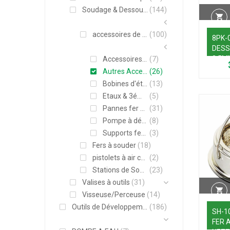
Soudage & Dessoudage
(144)
accessoires de soudage
(100)
8PK-
DES
2,5M
Accessoires_Jovy Systems
(7)
Autres Accessoires de soudage
(26)
Bobines d'étain
(13)
Etaux & 3éme main
(5)
Pannes fer à souder
(31)
Pompe à déssouder
(8)
Supports fer à souder
(3)
Fers à souder
(18)
pistolets à air chaud
(2)
Stations de Soudage
(23)
Valises à outils
(31)
Visseuse/Perceuse
(14)
Outils de Développement
(186)
SH-1
FER 