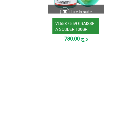
Lire la suite
VL558 / 559 GRAISSE
A SOUDER 100GR
780.00
د.ج