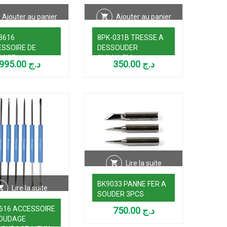
Ajouter au panier
Ajouter au panier
3616
8PK-031B TRESSE A
SSOIRE DE
DESSOUDER
DAGE
2MM/1,5M
995.00
د.ج
350.00
د.ج
OUDAGE (JEUX
IMES)
Lire la suite
BK9033 PANNE FER A
Lire la suite
SOUDER 3PCS
616 ACCESSOIRE
750.00
د.ج
SOUDAGE