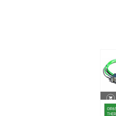
OIR6
THE