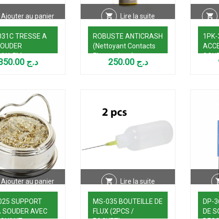
Ajouter au panier
Lire la suite
031C TRESSE A
ROBUSTE ANTICRASH
1PK-
SOUDER
(Nettoyant Contacts
ACCE
M/1,5M
Electronique)
SOU
350.00
د.ج
250.00
د.ج
DESS
DE L
Ajouter au panier
Lire la suite
025 SUPPORT
MS-035 BOUTEILLE DE
DP-3
A SOUDER AVEC
FLUX (2PCS /
DE 