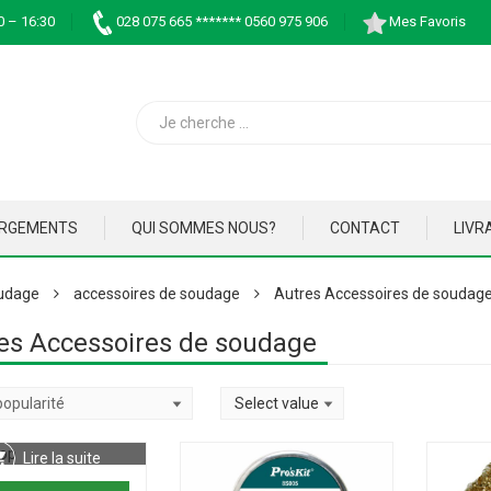
0 – 16:30
028 075 665 ******* 0560 975 906
Mes Favoris
ARGEMENTS
QUI SOMMES NOUS?
CONTACT
LIVR
udage
accessoires de soudage
Autres Accessoires de soudag
es Accessoires de soudage
Lire la suite