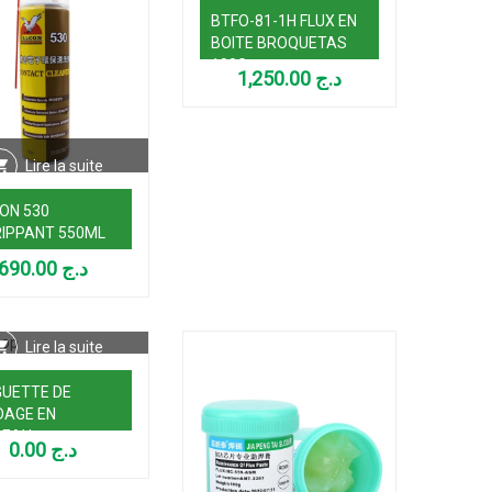
BTFO-81-1H FLUX EN
BOITE BROQUETAS
100G
1,250.00
د.ج
Lire la suite
ON 530
IPPANT 550ML
690.00
د.ج
Lire la suite
UETTE DE
DAGE EN
LEAU
0.00
د.ج