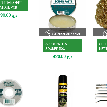
ER TRANSFERT
MIQUE PCB
30.00
د.ج
Ajouter au panier
8S005 PATE A
SH-1
SOUDER 50G
NET
PANN
420.00
د.ج
(1 PI