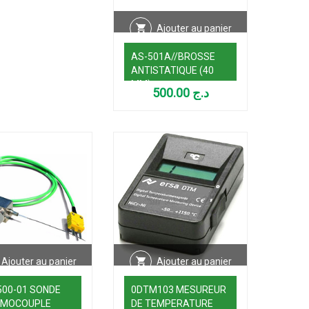
Ajouter au panier
AS-501A//BROSSE
ANTISTATIQUE (40
MM)
500.00
د.ج
Ajouter au panier
Ajouter au panier
500-01 SONDE
0DTM103 MESUREUR
RMOCOUPLE
DE TEMPERATURE