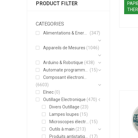
PRODUCT FILTER
PAPI
THER
CATEGORIES
Alimentations & Energie
(347)
Appareils de Mesures
(1046)
Arduino & Robotique
(438)
Automate programmable
(15)
Composant électronique
(6603)
Elnec
(0)
Outillage Electronique
(470)
Divers Outillage
(23)
Lampes loupes
(15)
Microscopes électroniques
(15)
Outils à main
(213)
Produits antistatiques
(17)