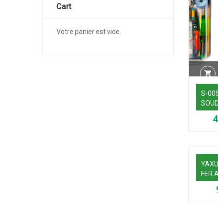
Cart
Votre panier est vide.
S-005
SOU
YAXU
FER 