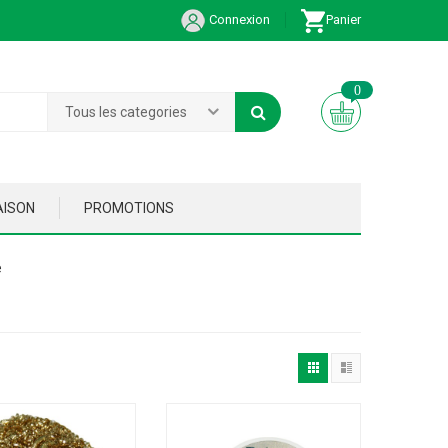
Connexion
Panier
0
Tous les categories
AISON
PROMOTIONS
e