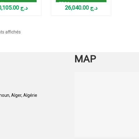
 K
ERSA
30,105.00
د.ج
26,040.00
د.ج
Trié
ts affichés
par
popularité
MAP
oun, Alger, Algérie