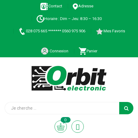
Contact
Adresse
Horaire : Dim – Jeu: 8:30 – 16:30
028 075 665 ******* 0560 975 906
Mes Favoris
Connexion
Panier
0