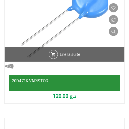
Lire la suite
20D471K VARISTOR
120.00
د.ج