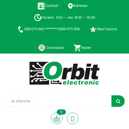
Contact
Adresse
Horaire : Dim – Jeu: 8:30 – 16:30
028 075 665 ******* 0560 975 906
Mes Favoris
Connexion
Panier
0