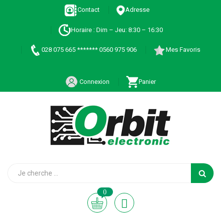
Contact
Adresse
Horaire : Dim – Jeu: 8:30 – 16:30
028 075 665 ******* 0560 975 906
Mes Favoris
Connexion
Panier
0