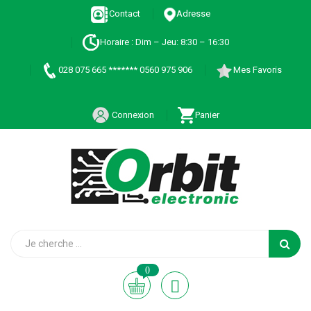
Contact
Adresse
Horaire : Dim – Jeu: 8:30 – 16:30
028 075 665 ******* 0560 975 906
Mes Favoris
Connexion
Panier
0