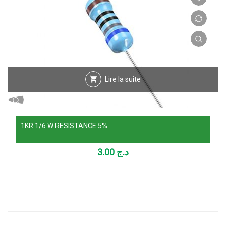
Lire la suite
1KR 1/6 W RESISTANCE 5%
3.00
د.ج