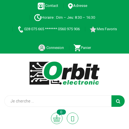
Contact
Adresse
Horaire : Dim – Jeu: 8:30 – 16:30
028 075 665 ******* 0560 975 906
Mes Favoris
Connexion
Panier
0