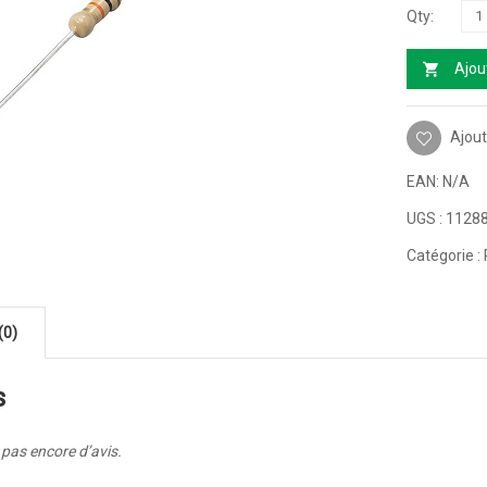
Ajou
Ajout
EAN:
N/A
UGS :
1128
Catégorie :
(0)
s
a pas encore d’avis.