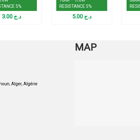
STANCE 5%
RESISTANCE 5%
RESI
3.00
د.ج
5.00
د.ج
MAP
oun, Alger, Algérie