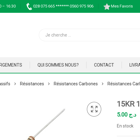
0 – 16:30
028 075 665 ******* 0560 975 906
Mes Favoris
ARGEMENTS
QUI SOMMES NOUS?
CONTACT
LIVR
ssifs
Résistances
Résistances Carbones
Résistances Car
15KR 
5.00
د.ج
En stock