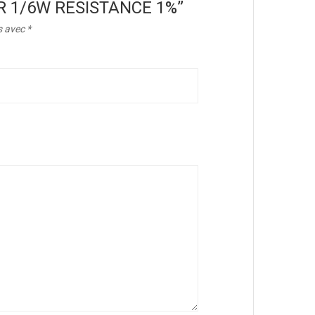
15KR 1/6W RESISTANCE 1%”
s avec
*