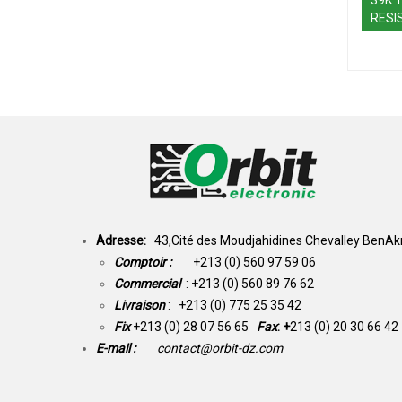
RESI
Adresse:
43,Cité des Moudjahidines Chevalley BenAkn
Comptoir :
+213 (0) 560 97 59 06
Commercial
: +213 (0) 560 89 76 62
Livraison
: +213 (0) 775 25 35 42
Fix
+213 (0) 28 07 56 65
Fax
: +
213 (0) 20 30 66 42
E-mail :
contact@orbit-dz.com