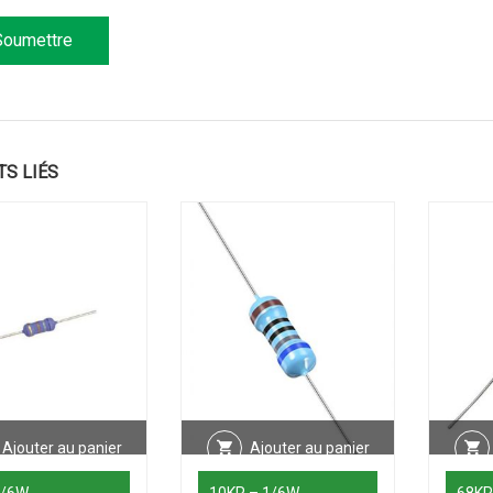
TS LIÉS
Ajouter au panier
Ajouter au panier
1/6W
10KR – 1/6W
68KR