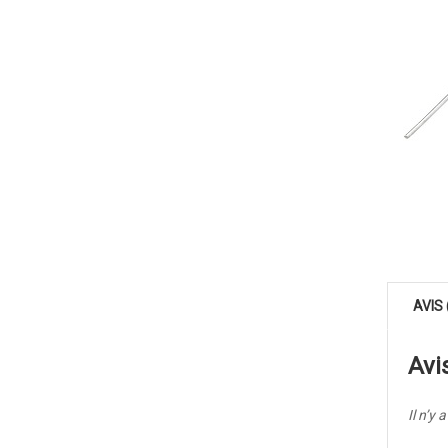
AVIS 
Avi
Il n’y 