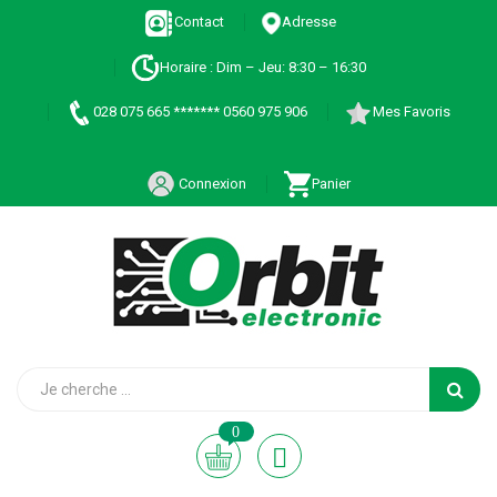
Contact
Adresse
Horaire : Dim – Jeu: 8:30 – 16:30
028 075 665 ******* 0560 975 906
Mes Favoris
Connexion
Panier
0