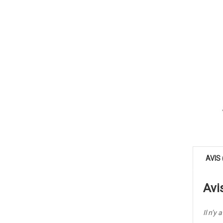
AVIS 
Avi
Il n’y 