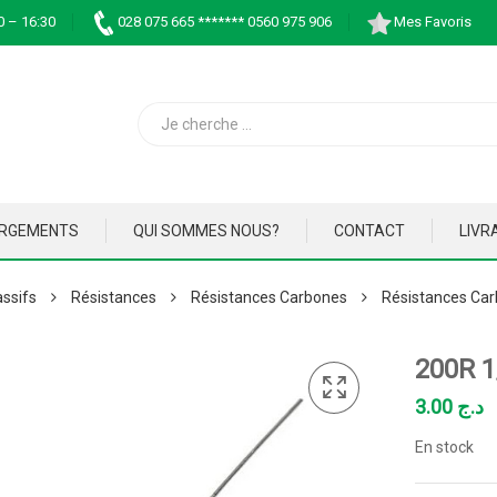
0 – 16:30
028 075 665 ******* 0560 975 906
Mes Favoris
ARGEMENTS
QUI SOMMES NOUS?
CONTACT
LIVR
ssifs
Résistances
Résistances Carbones
Résistances Car
200R 
3.00
د.ج
En stock