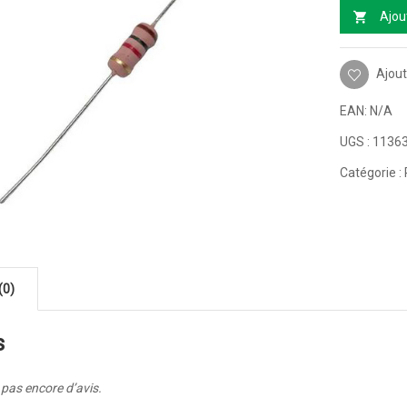
Ajou
Ajout
EAN:
N/A
UGS :
1136
Catégorie :
(0)
s
a pas encore d’avis.