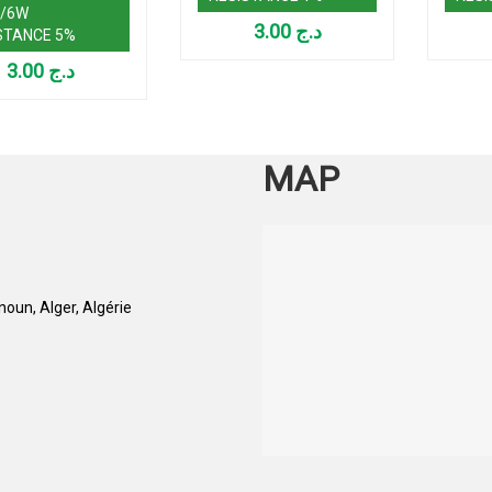
1/6W
3.00
د.ج
STANCE 5%
3.00
د.ج
MAP
oun, Alger, Algérie