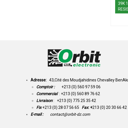
39K 
RESI
Adresse:
43,Cité des Moudjahidines Chevalley BenAkn
Comptoir :
+213 (0) 560 97 59 06
Commercial
: +213 (0) 560 89 76 62
Livraison
: +213 (0) 775 25 35 42
Fix
+213 (0) 28 07 56 65
Fax
: +
213 (0) 20 30 66 42
E-mail :
contact@orbit-dz.com