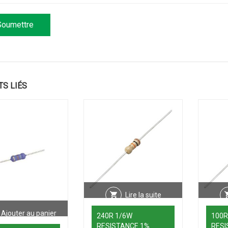
TS LIÉS
Lire la suite
Ajouter au panier
240R 1/6W
100R
RESISTANCE 1%
RESI