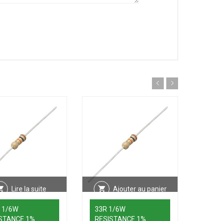
Lire la suite
Ajouter au panier
 1/6W
33R 1/6W
STANCE 1%
RESISTANCE 1%