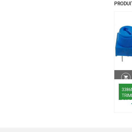
PRODUI
3386
TRI
POT
50KR