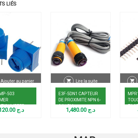
TS LIÉS
Ajouter au panier
Lire la suite
MP-503
E3F-5DN1 CAPTEUR
MPR1
MMER
DE PROXIMITE NPN 6-
TOU
OTIONMETER
36V 5M
TACT
120.00
د.ج
1,480.00
د.ج