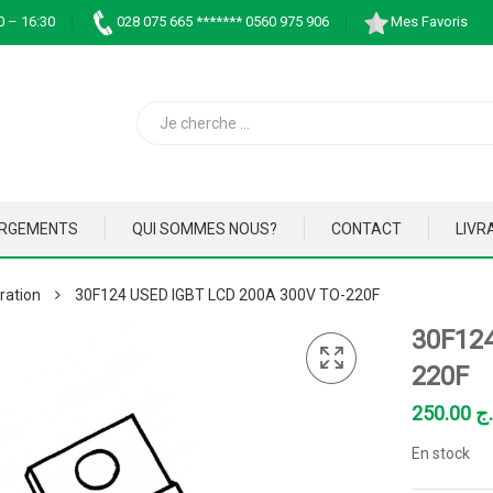
0 – 16:30
028 075 665 ******* 0560 975 906
Mes Favoris
ARGEMENTS
QUI SOMMES NOUS?
CONTACT
LIVR
ration
30F124 USED IGBT LCD 200A 300V TO-220F
30F124
220F
250.00
.ج
En stock