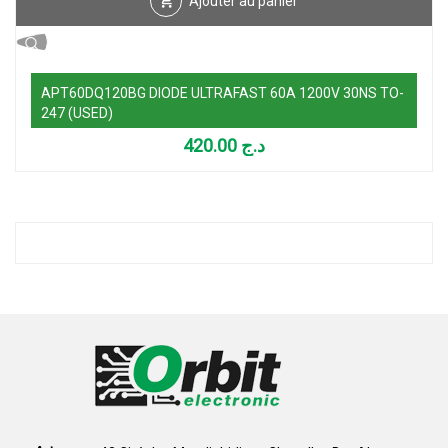
Ajouter au panier
APT60DQ120BG DIODE ULTRAFAST 60A 1200V 30NS TO-
247 (USED)
420.00
د.ج