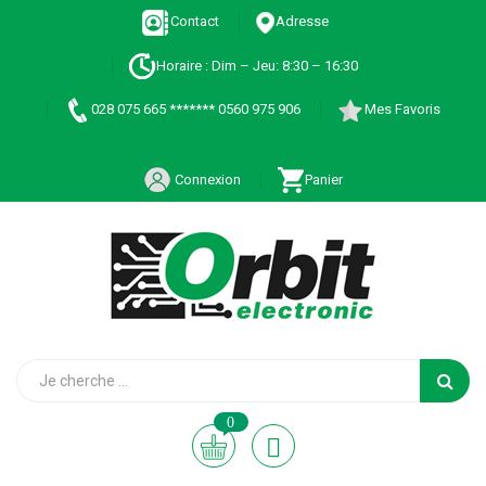
Contact
Adresse
Horaire : Dim – Jeu: 8:30 – 16:30
028 075 665 ******* 0560 975 906
Mes Favoris
Connexion
Panier
0