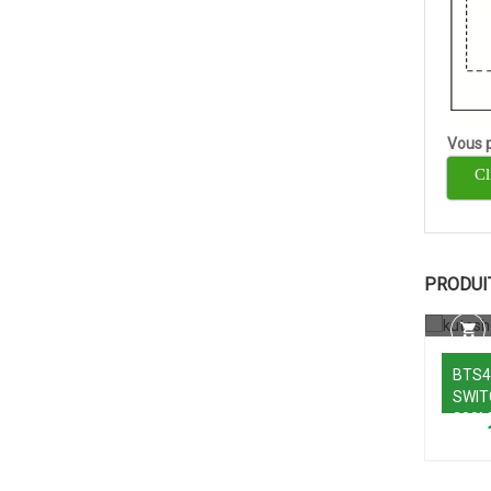
Vous p
Cl
PRODUI
BTS4
SWIT
200M