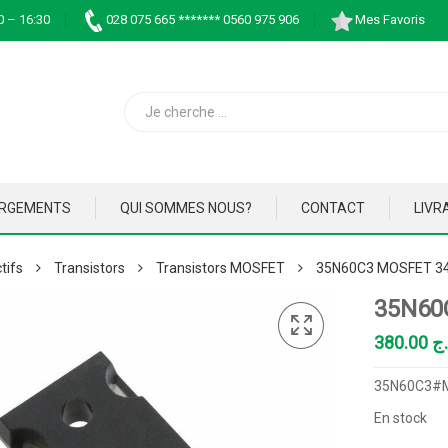
0 – 16:30
028 075 665 ******* 0560 975 906
Mes Favoris
ARGEMENTS
QUI SOMMES NOUS?
CONTACT
LIVR
tifs
Transistors
Transistors MOSFET
35N60C3 MOSFET 34
35N60
380.00
.ج
35N60C3#M
En stock