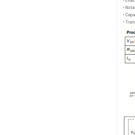
• Éval
•
Nota
• Capa
• Tra