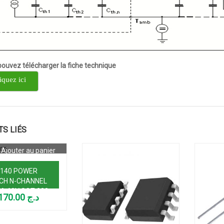
ouvez télécharger la fiche technique
iquez ici
TS LIÉS
Ajouter au panier
140 POWER
CH N-CHANNEL
A 60V SOT-223
170.00
د.ج