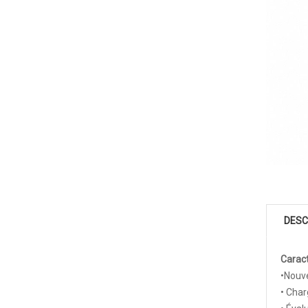
DESC
Caract
•Nouve
• Charg