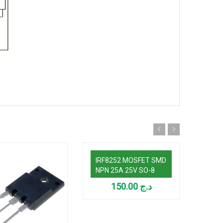
Ajouter au panier
IRF8252 MOSFET SMD
NPN 25A 25V SO-8
150.00
د.ج