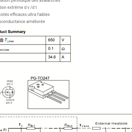
uation périodique des avalanches
tion extrême d
v
/d
t
cités efficaces ultra faibles
nsconductance améliorée