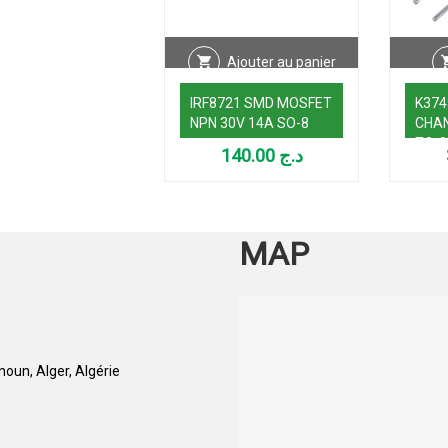
Ajouter au panier
IRF8721 SMD MOSFET
K374
NPN 30V 14A SO-8
CHAN
TO-3
140.00
د.ج
MAP
oun, Alger, Algérie