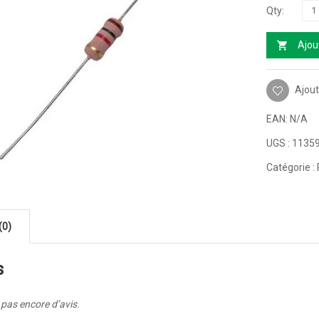
Ajou
Ajout
EAN:
N/A
UGS :
1135
Catégorie :
(0)
s
a pas encore d’avis.