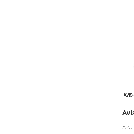
AVIS 
Avi
Il n’y 