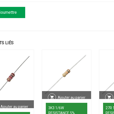
TS LIÉS
Ajouter au panier
Ajouter au panier
3K3 1/6W
27R 
RESISTANCE 5%
RESI