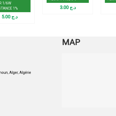
R 1/6W
3.00
د.ج
STANCE 1%
5.00
د.ج
MAP
oun, Alger, Algérie