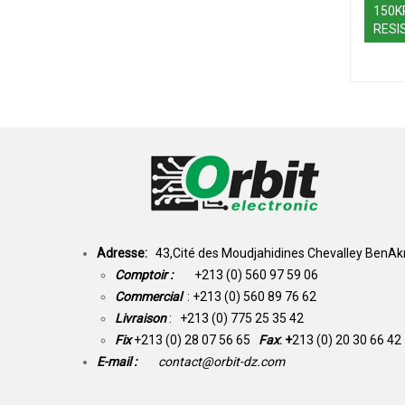
150K
RESI
Adresse:
43,Cité des Moudjahidines Chevalley BenAkn
Comptoir :
+213 (0) 560 97 59 06
Commercial
: +213 (0) 560 89 76 62
Livraison
: +213 (0) 775 25 35 42
Fix
+213 (0) 28 07 56 65
Fax
: +
213 (0) 20 30 66 42
E-mail :
contact@orbit-dz.com