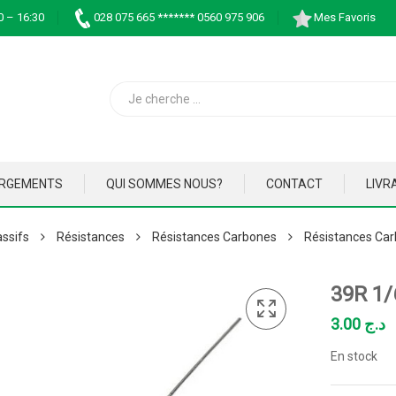
0 – 16:30
028 075 665 ******* 0560 975 906
Mes Favoris
ARGEMENTS
QUI SOMMES NOUS?
CONTACT
LIVR
ssifs
Résistances
Résistances Carbones
Résistances Car
39R 1
3.00
د.ج
En stock