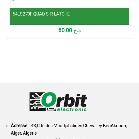
54LS279F QUAD S-R LATCHE
60.00
د.ج
Adresse:
43,Cité des Moudjahidines Chevalley BenAknoun,
Alger, Algérie