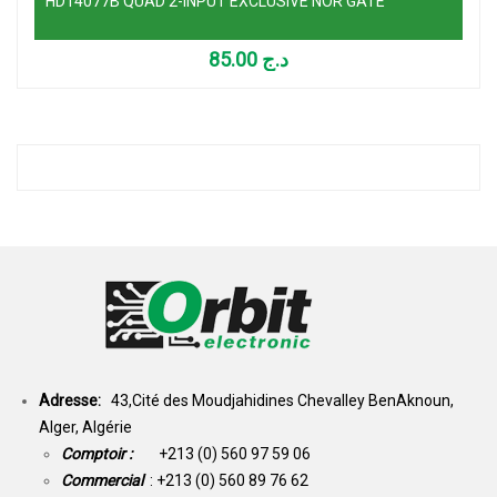
HD14077B QUAD 2-INPUT EXCLUSIVE NOR GATE
85.00
د.ج
Adresse:
43,Cité des Moudjahidines Chevalley BenAknoun,
Alger, Algérie
Comptoir :
+213 (0) 560 97 59 06
Commercial
: +213 (0) 560 89 76 62