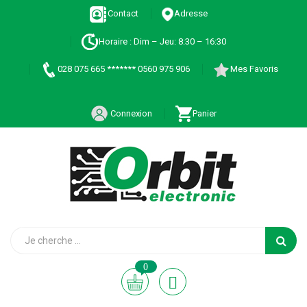
Contact
Adresse
Horaire : Dim – Jeu: 8:30 – 16:30
028 075 665 ******* 0560 975 906
Mes Favoris
Connexion
Panier
0