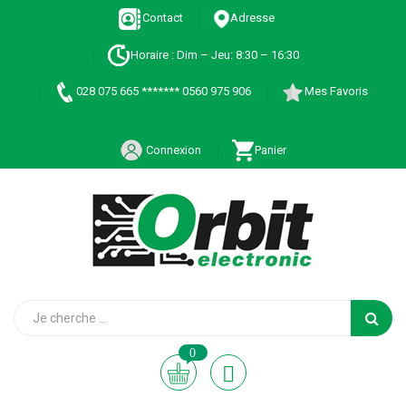
Contact
Adresse
Horaire : Dim – Jeu: 8:30 – 16:30
028 075 665 ******* 0560 975 906
Mes Favoris
Connexion
Panier
0