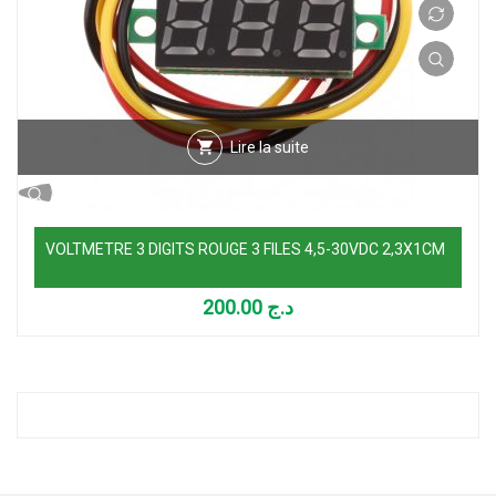
Lire la suite
VOLTMETRE 3 DIGITS ROUGE 3 FILES 4,5-30VDC 2,3X1CM
200.00
د.ج