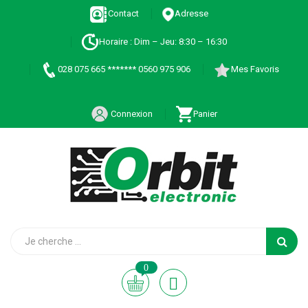
Contact
Adresse
Horaire : Dim – Jeu: 8:30 – 16:30
028 075 665 ******* 0560 975 906
Mes Favoris
Connexion
Panier
0