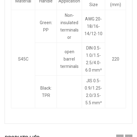
Material
Handle
Application
Size
(mm)
Non-
AWG 20-
Green:
insulated
18/16-
PP
terminals
14/12-10
or
DIN 0.5-
open
1.0/1.5-
S45C
barrel
220
2.5/4.0-
terminals
6.0 mm²
JIS 0.5-
Black:
0.9/1.25-
TPR
2.0/3.5-
5.5 mm²