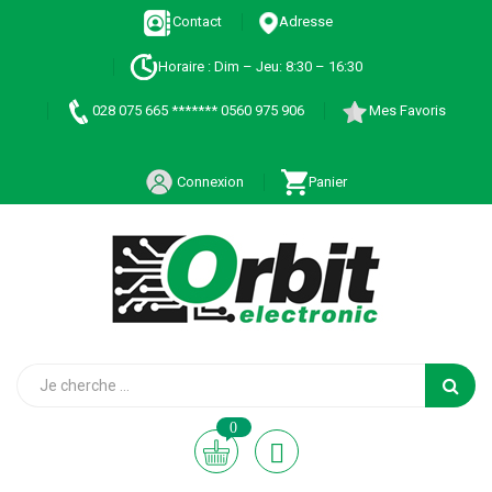
Contact
Adresse
Horaire : Dim – Jeu: 8:30 – 16:30
028 075 665 ******* 0560 975 906
Mes Favoris
Connexion
Panier
0