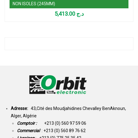
NON ISOLES (245MM)
5,413.00
د.ج
Adresse:
43,Cité des Moudjahidines Chevalley BenAknoun,
Alger, Algérie
Comptoir :
+213 (0) 560 97 59 06
Commercial
: +213 (0) 560 89 76 62
Livraison
: +213 (0) 775 25 35 42