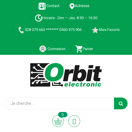
Contact
Adresse
Horaire : Dim – Jeu: 8:30 – 16:30
028 075 665 ******* 0560 975 906
Mes Favoris
Connexion
Panier
0