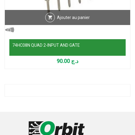
Ajouter au panier
74HC08N QUAD 2-INPUT AND GATE
90.00
د.ج