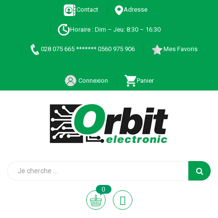
Contact
Adresse
Horaire : Dim – Jeu: 8:30 – 16:30
028 075 665 ******* 0560 975 906
Mes Favoris
Connexion
Panier
0