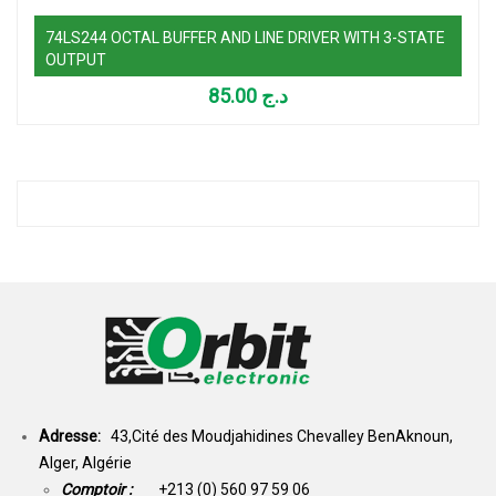
74LS244 OCTAL BUFFER AND LINE DRIVER WITH 3-STATE
OUTPUT
85.00
د.ج
Adresse:
43,Cité des Moudjahidines Chevalley BenAknoun,
Alger, Algérie
Comptoir :
+213 (0) 560 97 59 06