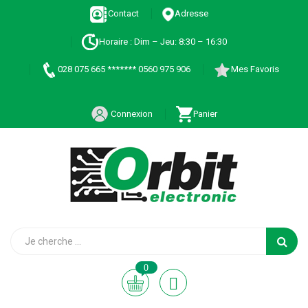
Contact
Adresse
Horaire : Dim – Jeu: 8:30 – 16:30
028 075 665 ******* 0560 975 906
Mes Favoris
Connexion
Panier
0