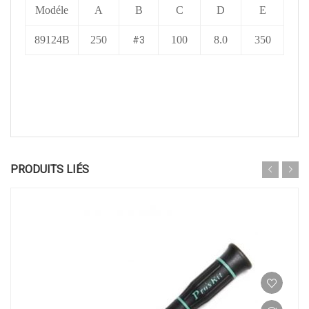
Modéle
A
B
C
D
E
89124B
250
100
8.0
350
#3
PRODUITS LIÉS