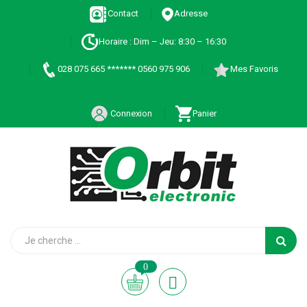
Contact
Adresse
Horaire : Dim – Jeu: 8:30 – 16:30
028 075 665 ******* 0560 975 906
Mes Favoris
Connexion
Panier
0