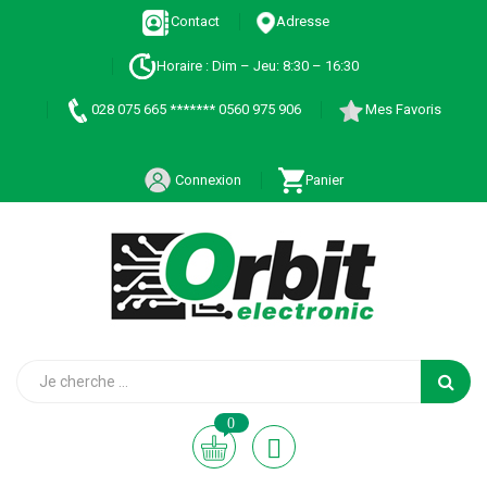
Contact
Adresse
Horaire : Dim – Jeu: 8:30 – 16:30
028 075 665 ******* 0560 975 906
Mes Favoris
Connexion
Panier
0