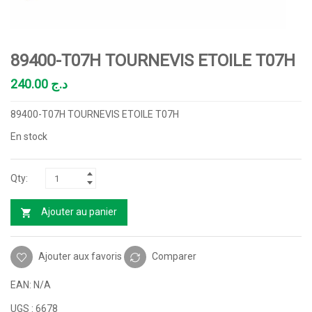
89400-T07H TOURNEVIS ETOILE T07H
240.00
د.ج
89400-T07H TOURNEVIS ETOILE T07H
En stock
Ajouter au panier
Ajouter aux favoris
Comparer
EAN:
N/A
UGS :
6678