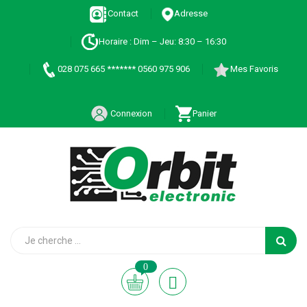
Contact
Adresse
Horaire : Dim – Jeu: 8:30 – 16:30
028 075 665 ******* 0560 975 906
Mes Favoris
Connexion
Panier
0