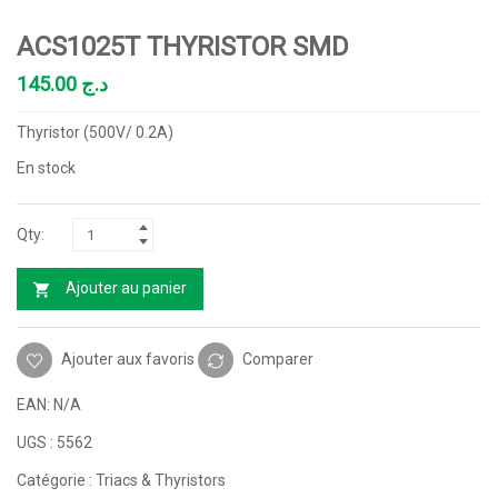
ACS1025T THYRISTOR SMD
145.00
د.ج
Thyristor (500V/ 0.2A)
En stock
Ajouter au panier
Ajouter aux favoris
Comparer
EAN:
N/A
UGS :
5562
Catégorie :
Triacs & Thyristors