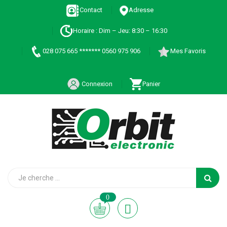
Contact
Adresse
Horaire : Dim – Jeu: 8:30 – 16:30
028 075 665 ******* 0560 975 906
Mes Favoris
Connexion
Panier
0