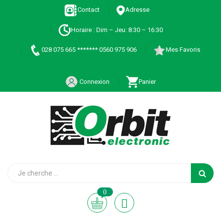
Contact
Adresse
Horaire : Dim – Jeu: 8:30 – 16:30
028 075 665 ******* 0560 975 906
Mes Favoris
Connexion
Panier
0