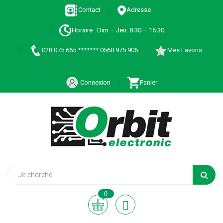
Contact
Adresse
Horaire : Dim – Jeu: 8:30 – 16:30
028 075 665 ******* 0560 975 906
Mes Favoris
Connexion
Panier
0