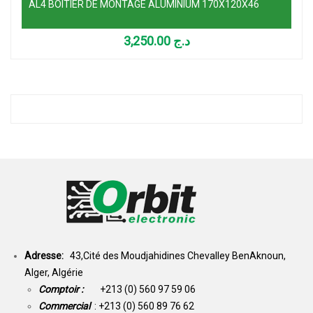
AL4 BOITIER DE MONTAGE ALUMINIUM 170X120X46
3,250.00
د.ج
Adresse:
43,Cité des Moudjahidines Chevalley BenAknoun,
Alger, Algérie
Comptoir :
+213 (0) 560 97 59 06
Commercial
: +213 (0) 560 89 76 62