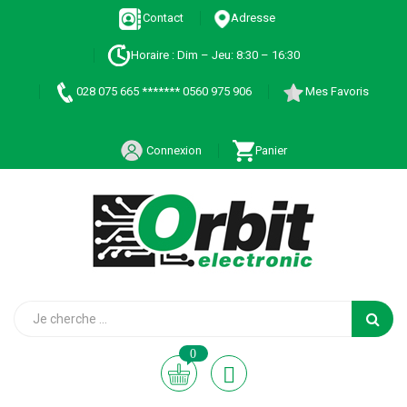
Contact
Adresse
Horaire : Dim – Jeu: 8:30 – 16:30
028 075 665 ******* 0560 975 906
Mes Favoris
Connexion
Panier
0