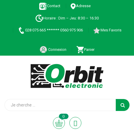
Contact
Adresse
Horaire : Dim – Jeu: 8:30 – 16:30
028 075 665 ******* 0560 975 906
Mes Favoris
Connexion
Panier
0