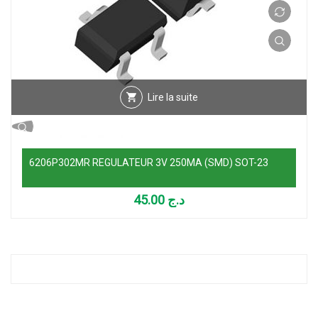
Lire la suite
6206P302MR REGULATEUR 3V 250MA (SMD) SOT-23
45.00
د.ج