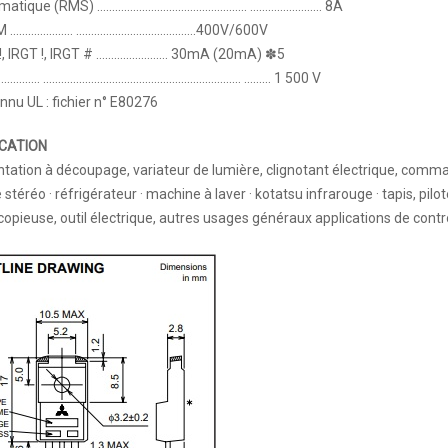
ormatique (RMS) ………………………………………….. …………………… 8A
RM ………………… ………………………………….400V/600V
T !, IRGT !, IRGT # …………………… 30mA (20mA) ✽5
o…………… ………………………………………………………… ……… 1 500 V
nnu UL : fichier n° E80276
CATION
tation à découpage, variateur de lumière, clignotant électrique,
comman
 stéréo · réfrigérateur · machine à laver ·
kotatsu infrarouge · tapis, pi
opieuse, outil électrique,
autres usages généraux applications de contr