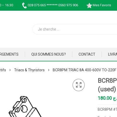
0 – 16:30
028 075 665 ******* 0560 975 906
Mes Favoris
ARGEMENTS
QUI SOMMES NOUS?
CONTACT
LIVR
tifs
Triacs & Thyristors
BCR8PM TRIAC 8A 400-600V TO-220F 
BCR8P
(used)
180.00
.ج
BCR8PM #T