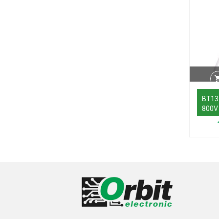
BT13
800V