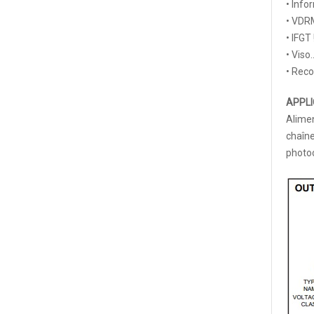
• Inf
• VD
• IFG
• Vis
• Reco
APPLI
Alimen
chaîne
photoc