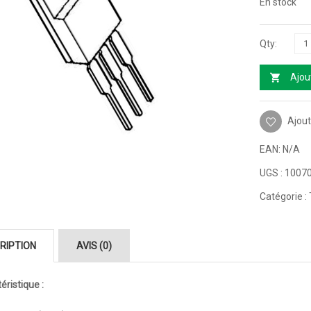
En stock
Ajou
Ajout
EAN:
N/A
UGS :
1007
Catégorie :
RIPTION
AVIS (0)
éristique :