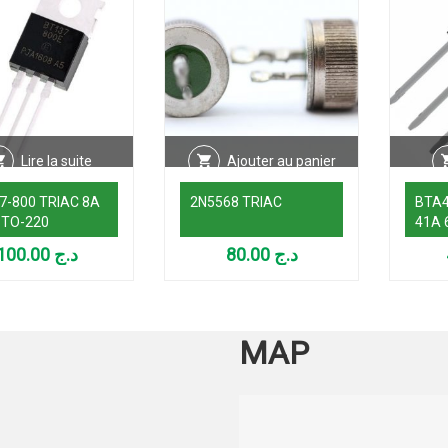
Lire la suite
Ajouter au panier
7-800 TRIAC 8A
2N5568 TRIAC
BTA4
 TO-220
41A 
100.00
د.ج
80.00
د.ج
MAP