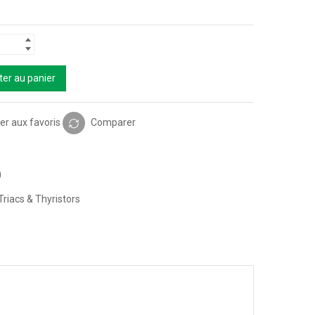
ter au panier
er aux favoris
Comparer
0
Triacs & Thyristors