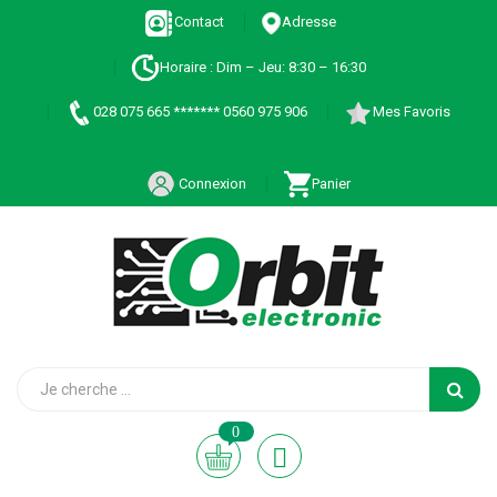
Contact
Adresse
Horaire : Dim – Jeu: 8:30 – 16:30
028 075 665 ******* 0560 975 906
Mes Favoris
Connexion
Panier
0